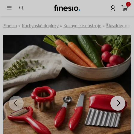
0
Finesio
Kuchynské doplnky
Kuchynské nástroje
Škrabky na z
»
»
»