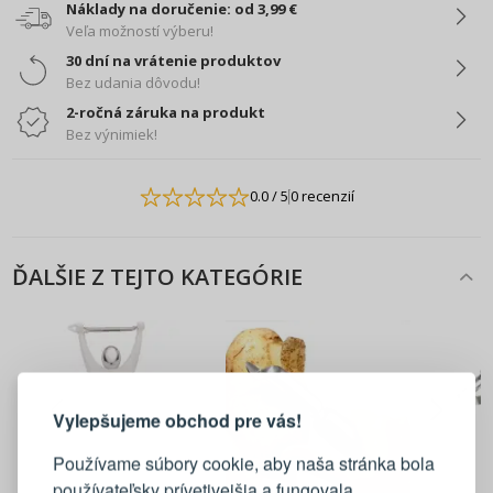
Náklady na doručenie: od 3,99 €
Veľa možností výberu!
30 dní na vrátenie produktov
Bez udania dôvodu!
2-ročná záruka na produkt
Bez výnimiek!
0.0
/ 5
0 recenzií
ĎALŠIE Z TEJTO KATEGÓRIE
PRIHLÁSENIE
REGISTRÁCIA
Vylepšujeme obchod pre vás!
Prihláste sa k svojmu účtu
Používame súbory cookie, aby naša stránka bola
používateľsky prívetivejšia a fungovala