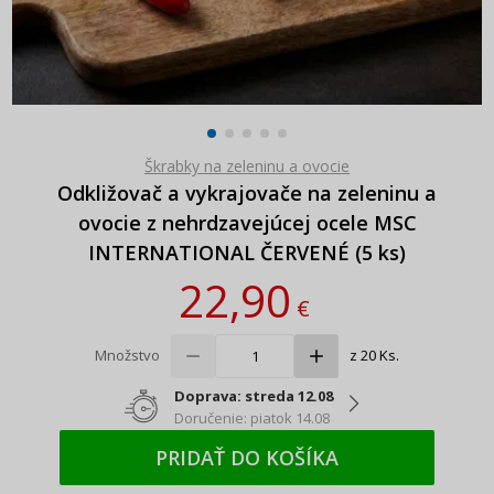
Škrabky na zeleninu a ovocie
Odkližovač a vykrajovače na zeleninu a
ovocie z nehrdzavejúcej ocele MSC
INTERNATIONAL ČERVENÉ (5 ks)
22,90
€
Množstvo
z 20 Ks.
Doprava: streda 12.08
Doručenie: piatok 14.08
PRIDAŤ DO KOŠÍKA