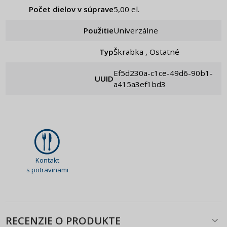
Počet dielov v súprave
5,00 el.
Použitie
Univerzálne
Typ
Škrabka , Ostatné
ef5d230a-c1ce-49d6-90b1-
UUID
a415a3ef1bd3
Kontakt
s potravinami
RECENZIE O PRODUKTE