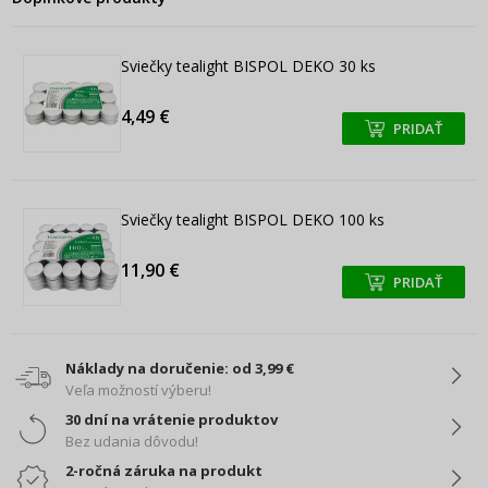
Sviečky tealight BISPOL DEKO 30 ks
4,49 €
PRIDAŤ
+
+
Sviečky tealight BISPOL DEKO 100 ks
11,90 €
PRIDAŤ
+
+
Náklady na doručenie: od 3,99 €
Veľa možností výberu!
30 dní na vrátenie produktov
Bez udania dôvodu!
2-ročná záruka na produkt