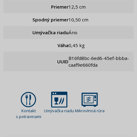
Priemer
12,5 cm
Spodný priemer
10,50 cm
Umývačka riadu
Áno
Váha
0,45 kg
b16fd8bc-6ed6-45ef-bbba-
UUID
caaf9e660fda
Kontakt
Umývačka riadu
Mikrovlnná rúra
s potravinami