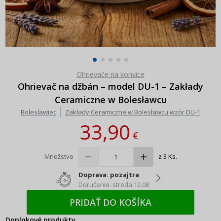
Ohrievače na konvice
Ohrievač na džbán – model DU-1 – Zakłady
Ceramiczne w Bolesławcu
Bolesławiec
Zakłady Ceramiczne w Bolesławcu wzór DU-1
33,90
€
Množstvo
z 3 Ks.
Doprava: pozajtra
Doručenie: streda 12.08
PRIDAŤ DO KOŠÍKA
Doplnkové produkty