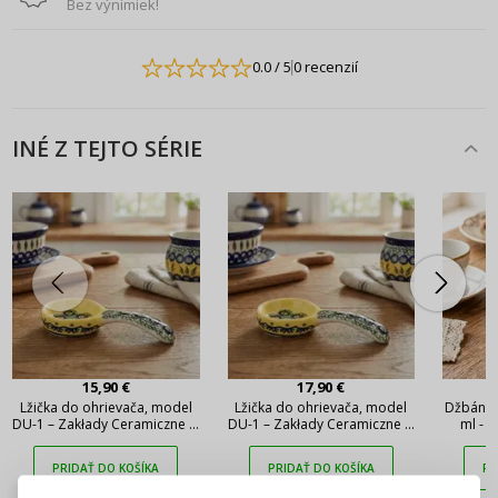
Bez výnimiek!
0.0
/ 5
0 recenzií
INÉ Z TEJTO SÉRIE
15,90 €
17,90 €
Lžička do ohrievača, model
Lžička do ohrievača, model
Džbán n
DU-1 – Zakłady Ceramiczne w
DU-1 – Zakłady Ceramiczne w
ml - 
Bolesławcu (2. akosť)
Bolesławcu
Ceramic
PRIHLÁSENIE
REGISTRÁCIA
PRIDAŤ DO KOŠÍKA
PRIDAŤ DO KOŠÍKA
PR