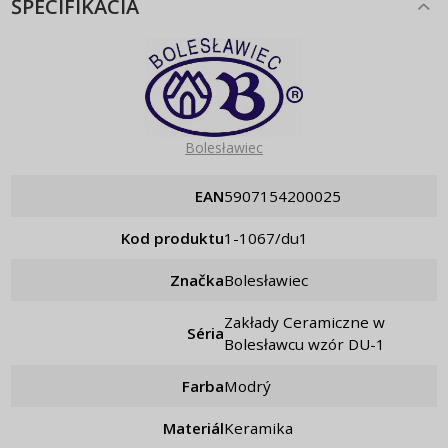
ŠPECIFIKÁCIA
Bolesławiec
EAN
5907154200025
Kod produktu
1-1067/du1
Značka
Bolesławiec
Zakłady Ceramiczne w
Séria
Bolesławcu wzór DU-1
Farba
Modrý
Materiál
Keramika