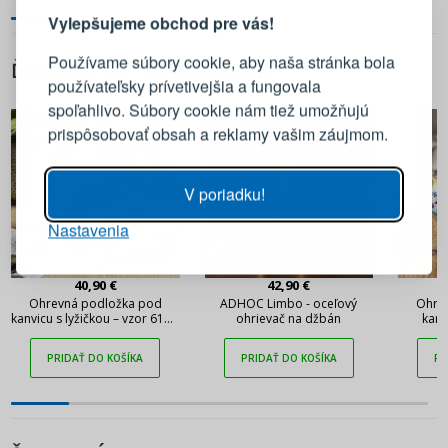
Vylepšujeme obchod pre vás!
Prihláste sa k svojmu účtu
Používame súbory cookie, aby naša stránka bola
ĎALŠIE Z TEJTO KATEGÓRIE
používateľsky prívetivejšia a fungovala
E-mail
spoľahlivo. Súbory cookie nám tiež umožňujú
prispôsobovať obsah a reklamy vašim záujmom.
Heslo
ZOBRAZIŤ
V poriadku!
Nastavenia
PRIHLÁSIŤ SA
40,90 €
42,90 €
Pripomenutie hesla
Ohrevná podložka pod
ADHOC Limbo - oceľový
Ohre
kanvicu s lyžičkou – vzor 61A -
ohrievač na džbán
kanv
Manufaktura w Bolesławcu
Manufa
PRIDAŤ DO KOŠÍKA
PRIDAŤ DO KOŠÍKA
PR