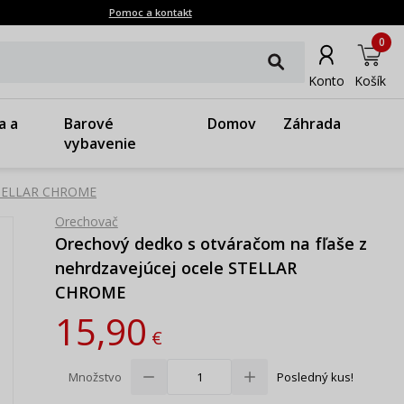
Pomoc a kontakt
0
Konto
Košík
a a
Barové
Domov
Záhrada
vybavenie
 STELLAR CHROME
Orechovač
Orechový dedko s otváračom na fľaše z
nehrdzavejúcej ocele STELLAR
CHROME
15,90
€
Množstvo
Posledný kus!