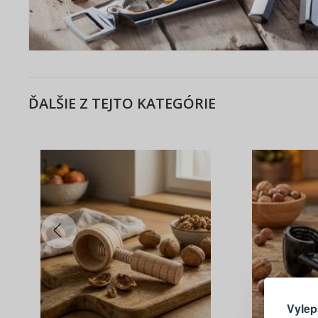
ĎALŠIE Z TEJTO KATEGÓRIE
Tu je dô
Vylep