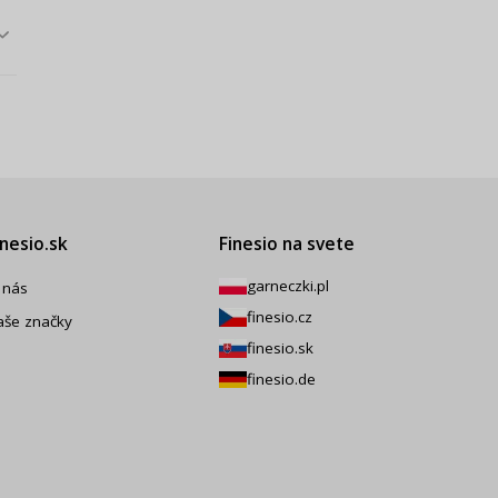
inesio.sk
Finesio na svete
garneczki.pl
 nás
finesio.cz
aše značky
finesio.sk
finesio.de