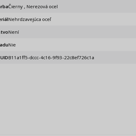
arba
Čierny , Nerezová ocel
riál
Nehrdzavejúca oceľ
stvo
Není
iadu
Nie
UID
b11a1ff5-dccc-4c16-9f93-22c8ef726c1a