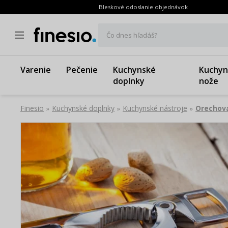
Bleskové odoslanie objednávok
Čo dnes hľadáš?
Varenie
Pečenie
Kuchynské
Kuchyn
doplnky
nože
Finesio
Kuchynské doplnky
Kuchynské nástroje
Orechov
»
»
»