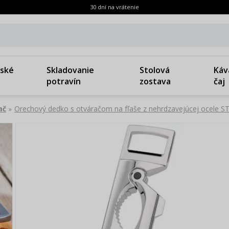
30 dní na vrátenie
ské
Skladovanie
Stolová
Káv
potravín
zostava
čaj
ač
Orechový dedko s otváračom na fľaše z nehrdzavejúcej ocele
»