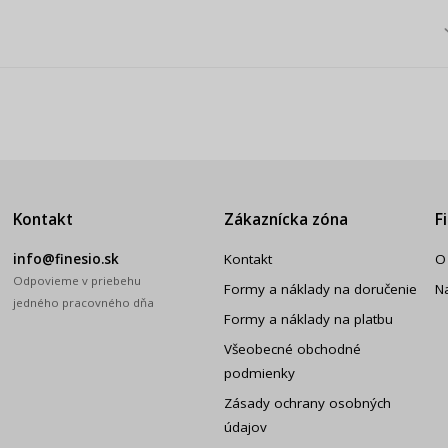
Kontakt
Zákaznícka zóna
F
info@finesio.sk
Kontakt
O
Odpovieme v priebehu
Formy a náklady na doručenie
N
jedného pracovného dňa
Formy a náklady na platbu
Všeobecné obchodné
podmienky
Zásady ochrany osobných
údajov