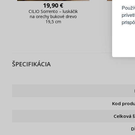
19,90 €
Použí
CILIO Sorrento – luskáčik
CILIO 
prívet
na orechy bukové drevo
lusk
prisp
19,5 cm
kov/kau
Blesko
Sledov
Rýchla
Živý n
ŠPECIFIKÁCIA
Kod prod
Celková š
D