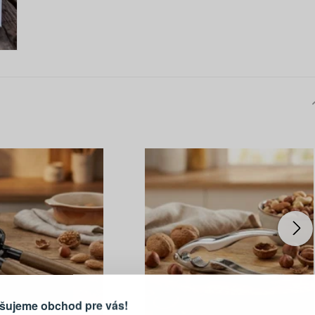
PRIHLÁSENIE
R
vod, prečo sa oplatí vytvoriť
účet
Prihláste sa k sv
šujeme obchod pre vás!