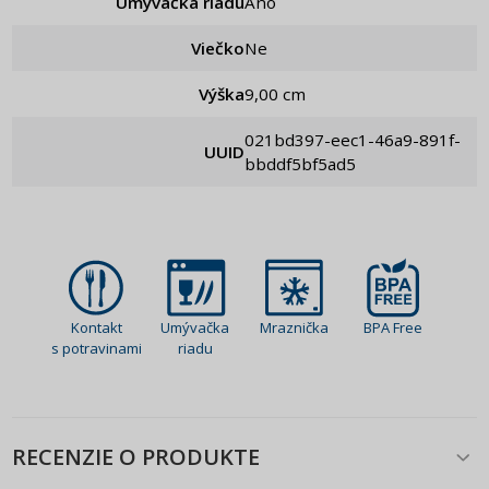
Umývačka riadu
Áno
Viečko
ne
Výška
9,00 cm
021bd397-eec1-46a9-891f-
UUID
bbddf5bf5ad5
Kontakt
Umývačka
Mraznička
BPA Free
s potravinami
riadu
RECENZIE O PRODUKTE