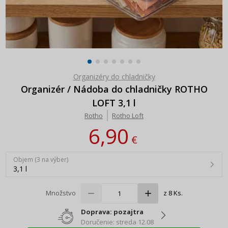
Organizéry do chladničky
Organizér / Nádoba do chladničky ROTHO
LOFT 3,1 l
Rotho
Rotho Loft
6,90
€
Objem (3 na výber)
3,1 l
Množstvo
z 8 Ks.
Doprava: pozajtra
Doručenie: streda 12.08