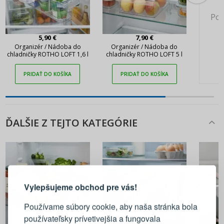
Pok
5,90 €
7,90 €
Organizér / Nádoba do
Organizér / Nádoba do
chladničky ROTHO LOFT 1,6 l
chladničky ROTHO LOFT 5 l
PRIDAŤ DO KOŠÍKA
PRIDAŤ DO KOŠÍKA
ĎALŠIE Z TEJTO KATEGÓRIE
PRIHLÁSENIE
REGISTRÁCIA
Vylepšujeme obchod pre vás!
Prihláste sa k svojmu účtu
Používame súbory cookie, aby naša stránka bola
používateľsky prívetivejšia a fungovala