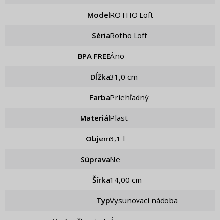
Model
ROTHO Loft
Séria
Rotho Loft
BPA FREE
Áno
Dĺžka
31,0 cm
Farba
Priehľadný
Materiál
Plast
Objem
3,1 l
Súprava
ne
Šírka
14,00 cm
Typ
Vysunovací nádoba