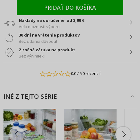
PRIDAŤ DO KOŠÍKA
Náklady na doručenie: od 3,99 €
Veľa možností výberu!
30 dní na vrátenie produktov
Bez udania dôvodu!
2-ročná záruka na produkt
Bez výnimiek!
0.0
/ 5
0 recenzií
INÉ Z TEJTO SÉRIE