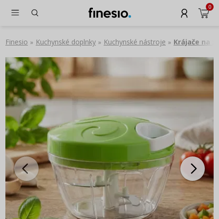
0
Finesio
Kuchynské doplnky
Kuchynské nástroje
Krájače na z
»
»
»