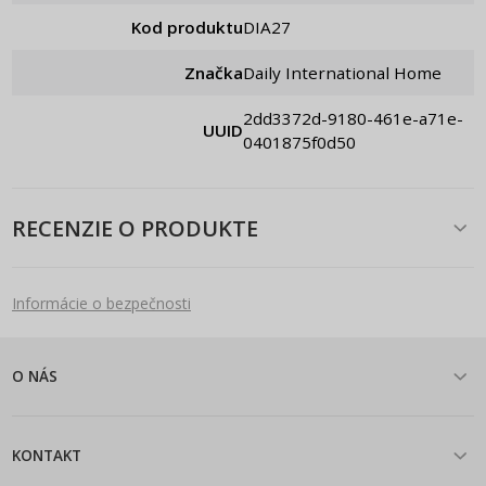
Kod produktu
DIA27
Značka
Daily International Home
2dd3372d-9180-461e-a71e-
UUID
0401875f0d50
RECENZIE O PRODUKTE
Informácie o bezpečnosti
O NÁS
KONTAKT