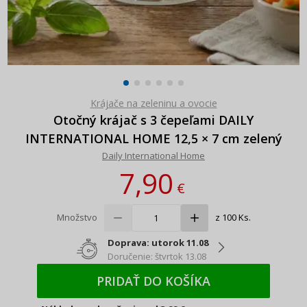
Krájače na zeleninu a ovocie
Otočný krájač s 3 čepeľami DAILY
INTERNATIONAL HOME 12,5 × 7 cm zelený
Daily International Home
7,90
€
Množstvo
z 100 Ks.
Doprava: utorok 11.08
Doručenie: štvrtok 13.08
PRIDAŤ DO KOŠÍKA