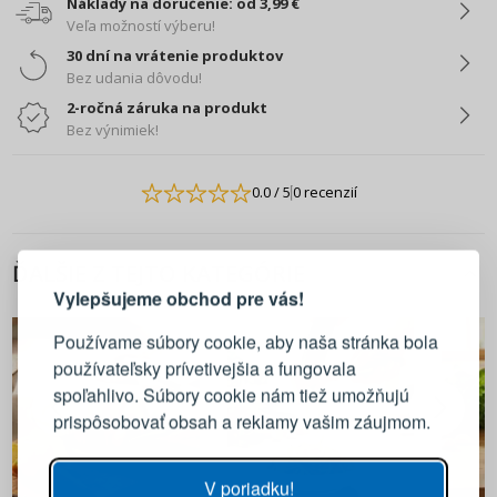
Náklady na doručenie: od 3,99 €
Veľa možností výberu!
30 dní na vrátenie produktov
Bez udania dôvodu!
2-ročná záruka na produkt
Bez výnimiek!
0.0
/ 5
0 recenzií
PRIHLÁSENIE
REGISTRÁCIA
ĎALŠIE Z TEJTO KATEGÓRIE
Vylepšujeme obchod pre vás!
Prihláste sa k svojmu účtu
Používame súbory cookie, aby naša stránka bola
používateľsky prívetivejšia a fungovala
E-mail
spoľahlivo. Súbory cookie nám tiež umožňujú
prispôsobovať obsah a reklamy vašim záujmom.
Heslo
ZOBRAZIŤ
V poriadku!