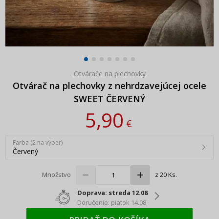
Otvárače na plechovky
Otvárač na plechovky z nehrdzavejúcej ocele
SWEET ČERVENÝ
5,90
€
Farba (2 na výber)
Červený
Množstvo
z 20 Ks.
Doprava: streda 12.08
Doručenie: piatok 14.08