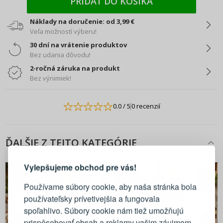
PRIDAŤ DO KOŠÍKA
Náklady na doručenie: od 3,99 €
Veľa možností výberu!
30 dní na vrátenie produktov
Bez udania dôvodu!
2-ročná záruka na produkt
Bez výnimiek!
0.0
/ 5
0 recenzií
PRIHLÁSENIE
REGISTRÁCIA
ĎALŠIE Z TEJTO KATEGÓRIE
Vylepšujeme obchod pre vás!
Prihláste sa k svojmu účtu
Používame súbory cookie, aby naša stránka bola
používateľsky prívetivejšia a fungovala
E-mail
spoľahlivo. Súbory cookie nám tiež umožňujú
prispôsobovať obsah a reklamy vašim záujmom.