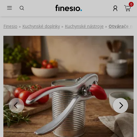
0
Finesio
Kuchynské doplnky
Kuchynské nástroje
Otvárače na
»
»
»