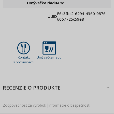
Umývačka riadu
Áno
e6c3fbc2-6294-4360-9876-
UUID
6067725c59e8
Kontakt
Umývačka riadu
s potravinami
RECENZIE O PRODUKTE
|
Zodpovednosť za výrobok
Informácie o bezpečnosti