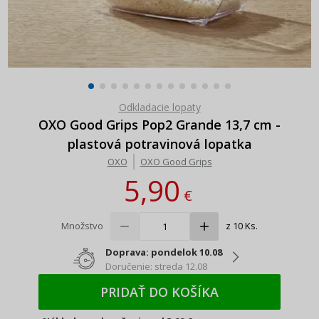
Odkladacie lopaty
OXO Good Grips Pop2 Grande 13,7 cm -
plastová potravinová lopatka
OXO
OXO Good Grips
5,90
€
Množstvo
z 10 Ks.
Doprava: pondelok 10.08
Doručenie: streda 12.08
PRIDAŤ DO KOŠÍKA