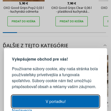
5,90 €
7,90 €
OXO Good Grips Pop2 0,03 l
OXO Good Grips Clear 0,06 l
OXO Go
- kuchynská odmerka
- plastiková kuchynská
odmerka
PRIDAŤ DO KOŠÍKA
PRIDAŤ DO KOŠÍKA
PR
ĎALŠIE Z TEJTO KATEGÓRIE
PRIHLÁSENIE
REGISTRÁCIA
Vylepšujeme obchod pre vás!
Prihláste sa k svojmu účtu
Používame súbory cookie, aby naša stránka bola
používateľsky prívetivejšia a fungovala
E-mail
spoľahlivo. Súbory cookie nám tiež umožňujú
prispôsobovať obsah a reklamy vašim záujmom.
Heslo
ZOBRAZIŤ
6,90 €
4,99 €
V poriadku!
TESCOMA Presto – plastová
Cerpadlo / Kuchynská
LA PO
lopatka na potraviny
hliníková lopatka TADAR 17,5
Tr
Nastavenia
PRIHLÁSIŤ SA
cm
porcelá