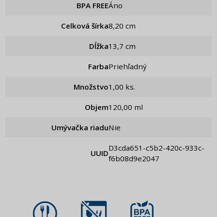
BPA FREE
Áno
Celková šírka
8,20 cm
Dĺžka
13,7 cm
Farba
Priehľadný
Množstvo
1,00 ks.
Objem
120,00 ml
Umývačka riadu
Nie
d3cda651-c5b2-420c-933c-
UUID
f6b08d9e2047