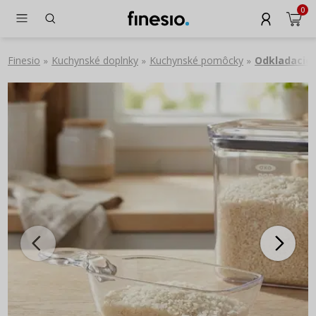
0
Finesio
Kuchynské doplnky
Kuchynské pomôcky
Odkladacie 
»
»
»