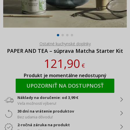
Ostatné kuchynské doplnky
PAPER AND TEA – súprava Matcha Starter Kit
121,90
€
Produkt je momentálne nedostupný
UPOZORNIŤ NA DOSTUPNOSŤ
Náklady na doručenie: od 3,99 €
Veľa možností výberu!
30 dní na vrátenie produktov
Bez udania dôvodu!
2-ročná záruka na produkt