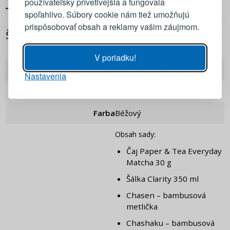
používateľsky prívetivejšia a fungovala
E-mail
spoľahlivo. Súbory cookie nám tiež umožňujú
prispôsobovať obsah a reklamy vašim záujmom.
ŠPECIFIKÁCIA
Heslo
ZOBRAZIŤ
V poriadku!
EAN
4055743018269
Nastavenia
PRIHLÁSIŤ SA
Kod produktu
0200000238
Pripomenutie hesla
Farba
Béžový
Obsah sady:
Čaj Paper & Tea Everyday
Matcha 30 g
Šálka Clarity 350 ml
Chasen – bambusová
metlička
Chashaku – bambusová