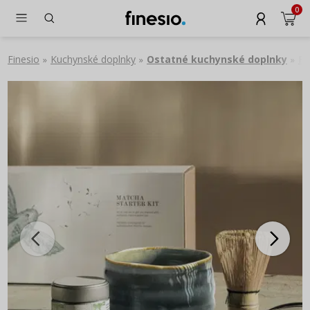
0
Finesio
Kuchynské doplnky
Ostatné kuchynské doplnky
PA
»
»
»