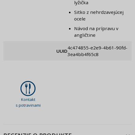
lyžička
Sitko z nehrdzavejúcej
ocele
Návod na prípravu v
angličtine
4c474855-e2e9-4b61-90fd-
UUID
3ea4bb4f65c8
Kontakt
s potravinami