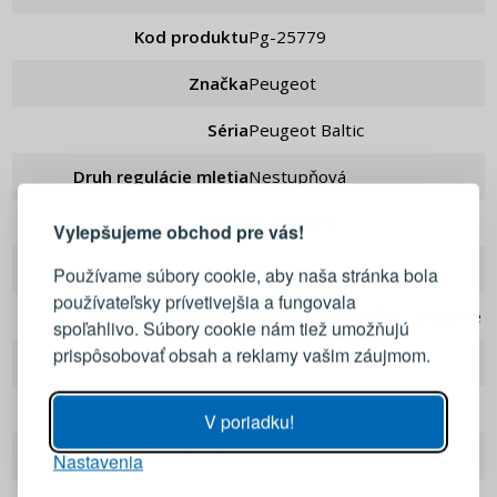
Kod produktu
pg-25779
Značka
Peugeot
Séria
Peugeot Baltic
PRIHLÁSENIE
REGISTRÁCIA
Druh regulácie mletia
Nestupňová
Farba
Priehľadný
Vylepšujeme obchod pre vás!
Prihláste sa k svojmu účtu
Materiál
Akryl
Používame súbory cookie, aby naša stránka bola
používateľsky prívetivejšia a fungovala
Mlecí mechanizmus
S mlecími kameňmi , Oceľové
E-mail
spoľahlivo. Súbory cookie nám tiež umožňujú
prispôsobovať obsah a reklamy vašim záujmom.
Množstvo
1,00 ks.
Heslo
ZOBRAZIŤ
Nastavenie mletia
ano
V poriadku!
Použitie
Soľ
Nastavenia
PRIHLÁSIŤ SA