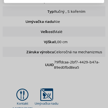
Súprava
ne
Pripomenutie hesla
Typ
Ručný , S kořením
Umývačka riadu
Nie
Veľkosť
Malé
Výška
8,00 cm
Záruka výrobcu
Celoročná na mechanizmus
79ffdcaa-2bf7-4429-b47a-
UUID
89ed0fbd8ea5
Kontakt
Umývačka riadu
s potravinami