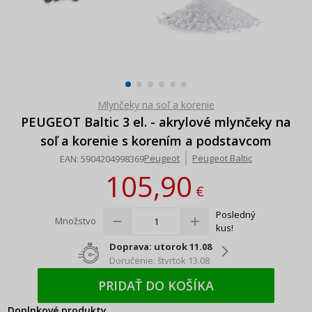
Mlynčeky na soľ a korenie
PEUGEOT Baltic 3 el. - akrylové mlynčeky na
soľ a korenie s korením a podstavcom
Peugeot
Peugeot Baltic
EAN:
5904204998369
105,90
€
Posledný
Množstvo
kus!
Doprava: utorok 11.08
Doručenie: štvrtok 13.08
PRIDAŤ DO KOŠÍKA
Doplnkové produkty