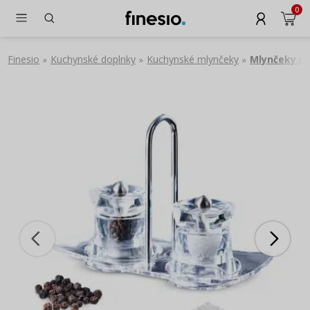
0
Finesio
Kuchynské doplnky
Kuchynské mlynčeky
Mlynčeky na
»
»
»