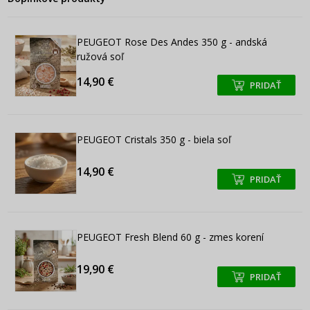
PEUGEOT Rose Des Andes 350 g - andská
ružová soľ
14,90 €
PRIDAŤ
+
+
PEUGEOT Cristals 350 g - biela soľ
14,90 €
PRIDAŤ
+
+
PEUGEOT Fresh Blend 60 g - zmes korení
19,90 €
PRIDAŤ
+
+