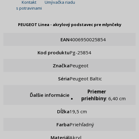
Kontakt
Umývačka riadu
s potravinami
PEUGEOT Linea - akrylový podstavec pre mlynčeky
EAN
4006950025854
Kod produktu
pg-25854
Značka
Peugeot
Séria
Peugeot Baltic
Priemer
Ďalšie informácie
priehlbiny
: 6,40 cm
Dĺžka
19,5 cm
Farba
Priehľadný
Materiál
Akryl