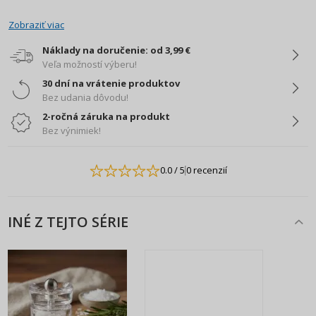
Zobraziť viac
Náklady na doručenie: od 3,99 €
Veľa možností výberu!
30 dní na vrátenie produktov
Bez udania dôvodu!
2-ročná záruka na produkt
Bez výnimiek!
0.0
/ 5
0 recenzií
INÉ Z TEJTO SÉRIE