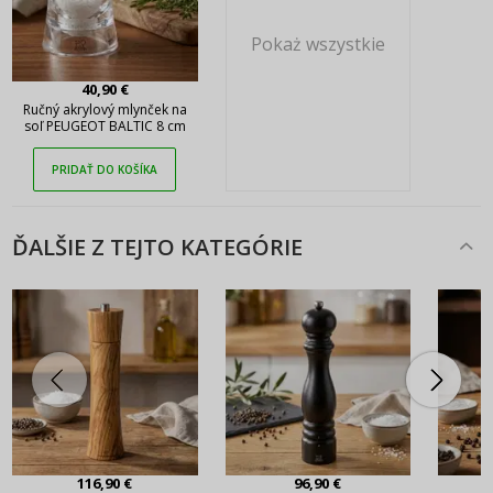
Pokaż wszystkie
40,90 €
Ručný akrylový mlynček na
soľ PEUGEOT BALTIC 8 cm
PRIDAŤ DO KOŠÍKA
ĎALŠIE Z TEJTO KATEGÓRIE
116,90 €
96,90 €