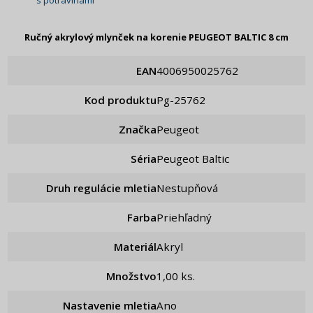
Ručný akrylový mlynček na korenie PEUGEOT BALTIC 8 cm
EAN
4006950025762
Kod produktu
pg-25762
Značka
Peugeot
Séria
Peugeot Baltic
Druh regulácie mletia
Nestupňová
Farba
Priehľadný
Materiál
Akryl
Množstvo
1,00 ks.
Nastavenie mletia
ano