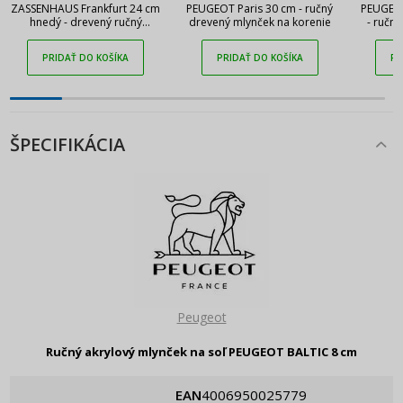
ZASSENHAUS Frankfurt 24 cm
PEUGEOT Paris 30 cm - ručný
PEUGEOT
hnedý - drevený ručný
drevený mlynček na korenie
- ručný
mlynček na soľ
PRIDAŤ DO KOŠÍKA
PRIDAŤ DO KOŠÍKA
PR
ŠPECIFIKÁCIA
Peugeot
Ručný akrylový mlynček na soľ PEUGEOT BALTIC 8 cm
EAN
4006950025779