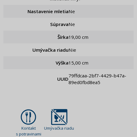
Nastavenie mletia
ne
Súprava
ne
Šírka
19,00 cm
Umývačka riadu
Nie
Výška
15,00 cm
79ffdcaa-2bf7-4429-b47a-
UUID
89ed0fbd8ea5
Kontakt
Umývačka riadu
s potravinami