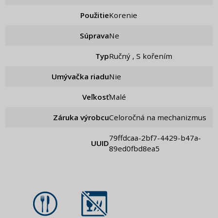
Použitie
Korenie
Súprava
ne
Typ
Ručný , S kořením
Umývačka riadu
Nie
Veľkosť
Malé
Záruka výrobcu
Celoročná na mechanizmus
79ffdcaa-2bf7-4429-b47a-
UUID
89ed0fbd8ea5