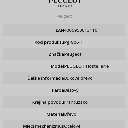
Peugeot
EAN
4006950013110
Kod produktu
pg-806-1
Značka
Peugeot
Model
PEUGEOT Hostellerie
Ďalšie informácie
Bukové drevo
Farba
Béžový
Krajina pôvodu
Francúzsko
Materiál
Dřevo
Mlecí mechanizmus
Oceľové