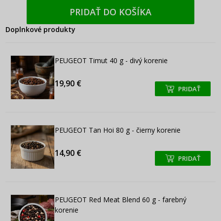
PRIDAŤ DO KOŠÍKA
Doplnkové produkty
PEUGEOT Timut 40 g - divý korenie
19,90 €
PRIDAŤ
+
+
PEUGEOT Tan Hoi 80 g - čierny korenie
14,90 €
PRIDAŤ
+
+
PEUGEOT Red Meat Blend 60 g - farebný
korenie