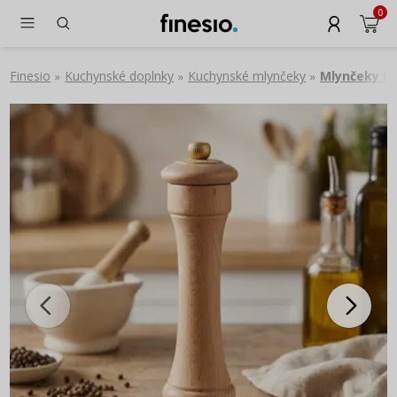
0
Finesio
Kuchynské doplnky
Kuchynské mlynčeky
Mlynčeky na
»
»
»