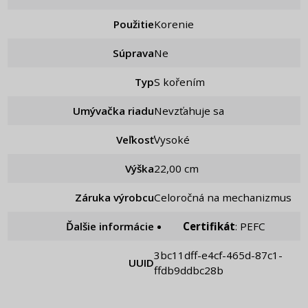
Použitie
Korenie
Súprava
ne
Typ
S kořením
Umývačka riadu
Nevzťahuje sa
Veľkosť
Vysoké
Výška
22,00 cm
Záruka výrobcu
Celoročná na mechanizmus
Ďalšie informácie
Certifikát
: PEFC
3bc11dff-e4cf-465d-87c1-
UUID
ffdb9ddbc28b