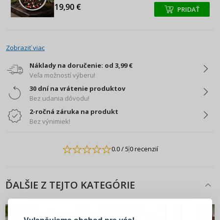
19,90 €
PRIDAŤ
+
+
Zobraziť viac
Náklady na doručenie: od 3,99 €
Veľa možností výberu!
30 dní na vrátenie produktov
Bez udania dôvodu!
2-ročná záruka na produkt
Bez výnimiek!
0.0
/ 5
0 recenzií
ĎALŠIE Z TEJTO KATEGÓRIE
PRIHLÁSENIE
REGISTRÁCIA