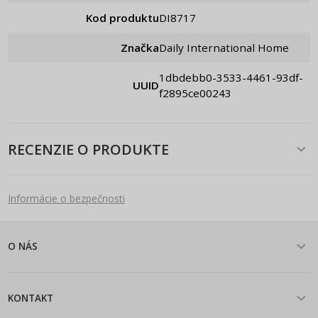
Kod produktu
DI8717
Značka
Daily International Home
1dbdebb0-3533-4461-93df-
UUID
f2895ce00243
RECENZIE O PRODUKTE
Informácie o bezpečnosti
O NÁS
KONTAKT