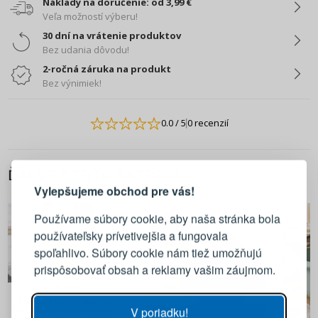
Náklady na doručenie: od 3,99 €
Veľa možností výberu!
30 dní na vrátenie produktov
Bez udania dôvodu!
2-ročná záruka na produkt
Bez výnimiek!
0.0
/ 5
0 recenzií
PRIHLÁSENIE
REGISTRÁCIA
ĎALŠIE Z TEJTO KATEGÓRIE
Vylepšujeme obchod pre vás!
Prihláste sa k svojmu účtu
Používame súbory cookie, aby naša stránka bola
používateľsky prívetivejšia a fungovala
E-mail
spoľahlivo. Súbory cookie nám tiež umožňujú
prispôsobovať obsah a reklamy vašim záujmom.
Heslo
ZOBRAZIŤ
4,49 €
Plastová kuchynská misa
V poriadku!
BRANQ MAKI MIX FARIEB 2 l