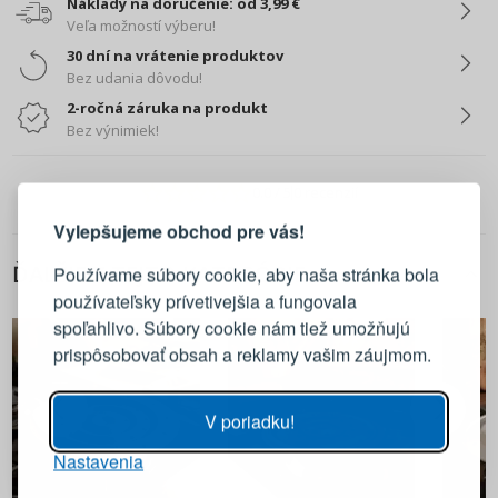
Náklady na doručenie: od 3,99 €
Veľa možností výberu!
30 dní na vrátenie produktov
Bez udania dôvodu!
2-ročná záruka na produkt
Bez výnimiek!
PRIHLÁSENIE
REGISTRÁCIA
0.0
/ 5
0 recenzií
Vylepšujeme obchod pre vás!
Prihláste sa k svojmu účtu
ĎALŠIE Z TEJTO KATEGÓRIE
Používame súbory cookie, aby naša stránka bola
používateľsky prívetivejšia a fungovala
E-mail
spoľahlivo. Súbory cookie nám tiež umožňujú
prispôsobovať obsah a reklamy vašim záujmom.
Heslo
ZOBRAZIŤ
V poriadku!
Nastavenia
PRIHLÁSIŤ SA