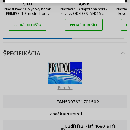
5,90 €
4,49 €
Pripomenutie hesla
Nadstavec na plynový horák
Nástavec / Adaptér na horák
Nástave
PRIMPOL 19 cm strieborný
kovový ODELO SILVER 15 cm
kovový
PRIDAŤ DO KOŠÍKA
PRIDAŤ DO KOŠÍKA
PR
ŠPECIFIKÁCIA
PrimPol
EAN
5907631701502
Značka
PrimPol
e2df1fa2-7faf-4680-91fa-
UUID