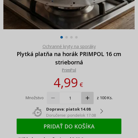
Ochranné kryty na sporáky
Plytká platňa na horák PRIMPOL 16 cm
strieborná
PrimPol
4,99
€
Množstvo
z 100 Ks.
Doprava: piatok 14.08
Doručenie: pondelok 17.08
PRIDAŤ DO KOŠÍKA