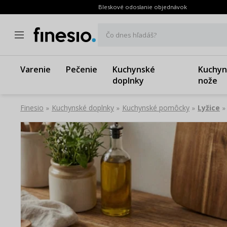
Bleskové odoslanie objednávok
Čo dnes hľadáš?
Varenie
Pečenie
Kuchynské
Kuchyn
doplnky
nože
Finesio
Kuchynské doplnky
Kuchynské pomôcky
Lyžice
»
»
»
»