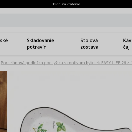
30 dní na vrátenie
ské
Skladovanie
Stolová
Káv
potravín
zostava
čaj
Porcelánová podložka pod lyžicu s motívom byliniek EASY LIFE 26 ×