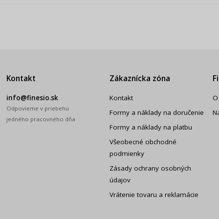
Kontakt
Zákaznícka zóna
F
info@finesio.sk
Kontakt
O
Odpovieme v priebehu
Formy a náklady na doručenie
N
jedného pracovného dňa
Formy a náklady na platbu
Všeobecné obchodné
podmienky
Zásady ochrany osobných
údajov
Vrátenie tovaru a reklamácie