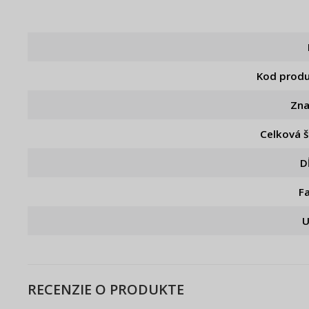
Kod prod
Zn
Celková š
D
F
U
RECENZIE O PRODUKTE