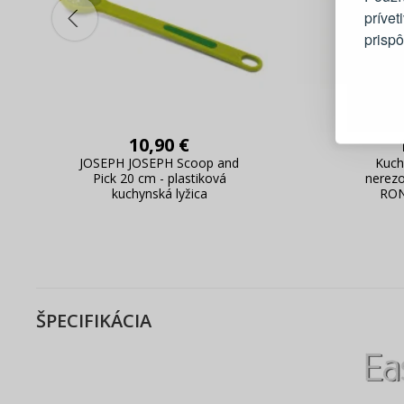
prívet
prisp
Blesko
Sledov
Rýchla
10,90 €
Živý n
JOSEPH JOSEPH Scoop and
Kuch
Pick 20 cm - plastiková
nerezo
kuchynská lyžica
RON
ŠPECIFIKÁCIA