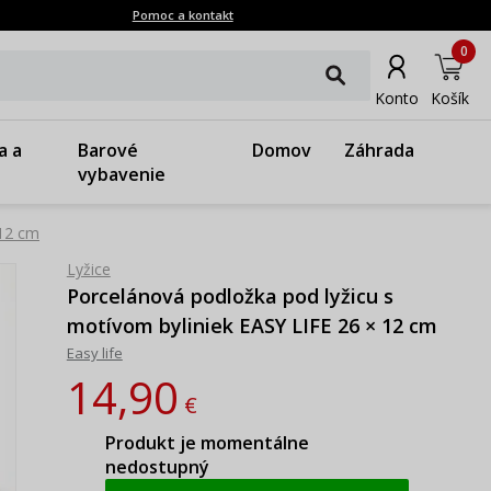
Pomoc a kontakt
0
Konto
Košík
a a
Barové
Domov
Záhrada
vybavenie
 12 cm
Lyžice
Porcelánová podložka pod lyžicu s
motívom byliniek EASY LIFE 26 × 12 cm
Easy life
14,90
€
Produkt je momentálne
nedostupný