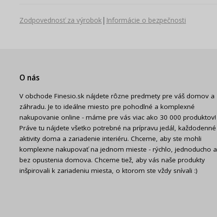
|
Zodpovednosť za výrobok
Informácie o bezpečnosti
O nás
V obchode Finesio.sk nájdete rôzne predmety pre váš domov a
záhradu. Je to ideálne miesto pre pohodlné a komplexné
nakupovanie online - máme pre vás viac ako 30 000 produktov!
Práve tu nájdete všetko potrebné na prípravu jedál, každodenné
aktivity doma a zariadenie interiéru. Chceme, aby ste mohli
komplexne nakupovať na jednom mieste - rýchlo, jednoducho a
bez opustenia domova. Chceme tiež, aby vás naše produkty
inšpirovali k zariadeniu miesta, o ktorom ste vždy snívali :)