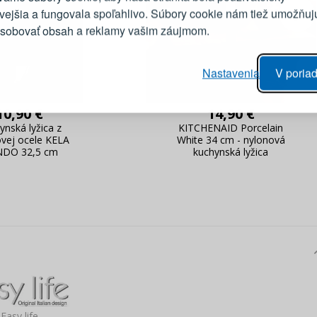
E-mail
ivejšia a fungovala spoľahlivo. Súbory cookie nám tiež umožňuj
ôsobovať obsah a reklamy vašim záujmom.
Heslo
vý proces objednávky
Nastavenia
V poriad
anie realizácie objednávok
PRIHLÁSIŤ 
 úprava údajov
10,90 €
14,90 €
áhľad na zmeny v objednávke
ynská lyžica z
KITCHENAID Porcelain
vej ocele KELA
White 34 cm - nylonová
Pripomenutie he
DO 32,5 cm
kuchynská lyžica
Easy life