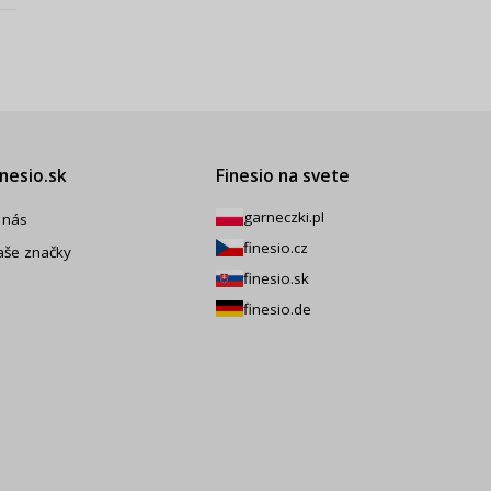
inesio.sk
Finesio na svete
garneczki.pl
 nás
finesio.cz
aše značky
finesio.sk
finesio.de