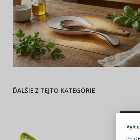
ĎALŠIE Z TEJTO KATEGÓRIE
Tu je dô
Vylep
Použí