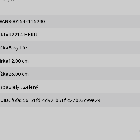
EAN
8001544115290
uktu
R2214 HERU
ačka
Easy life
írka
12,00 cm
ĺžka
26,00 cm
arba
Biely , Zelený
UID
cf6fa556-51fd-4d92-b51f-c27b23c99e29