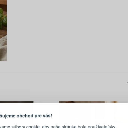
PRIHLÁSENIE
R
vod, prečo sa oplatí vytvoriť
účet
Prihláste sa k sv
šujeme obchod pre vás!
vame súbory cookie, aby naša stránka bola používateľsky