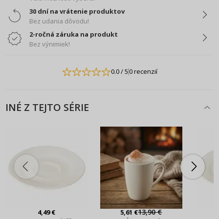
30 dní na vrátenie produktov
Bez udania dôvodu!
2-ročná záruka na produkt
Bez výnimiek!
0.0
/ 5
0 recenzií
INÉ Z TEJTO SÉRIE
13,90 €
4,49 €
5,61 €