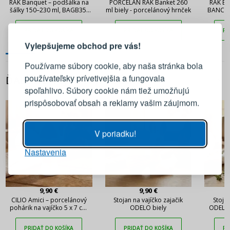
RAK Banquet – podšálka na
PORCELÁN RAK Banket 260
RAK Ba
šálky 150–230 ml, BAGB35,
ml biely - porcelánový hrnček
BANC07
PRIHLÁSENIE
REGISTRÁCIA
BACS18
PRIDAŤ DO KOŠÍKA
PRIDAŤ DO KOŠÍKA
PR
Vylepšujeme obchod pre vás!
Prihláste sa k svojmu účtu
Používame súbory cookie, aby naša stránka bola
používateľsky prívetivejšia a fungovala
ĎALŠIE Z TEJTO KATEGÓRIE
E-mail
spoľahlivo. Súbory cookie nám tiež umožňujú
prispôsobovať obsah a reklamy vašim záujmom.
Heslo
ZOBRAZIŤ
V poriadku!
Nastavenia
PRIHLÁSIŤ SA
Pripomenutie hesla
9,90 €
9,90 €
CILIO Amici – porcelánový
Stojan na vajíčko zajačik
Stojan
pohárik na vajíčko 5 x 7 cm
ODELO biely
ODELO
oranžová mandala
PRIDAŤ DO KOŠÍKA
PRIDAŤ DO KOŠÍKA
PR