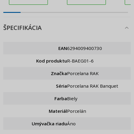
ŠPECIFIKÁCIA
EAN
6294009400730
Kod produktu
R-BAEG01-6
Značka
Porcelana RAK
Séria
Porcelana RAK Banquet
Farba
Biely
Materiál
Porcelán
Umývačka riadu
Áno