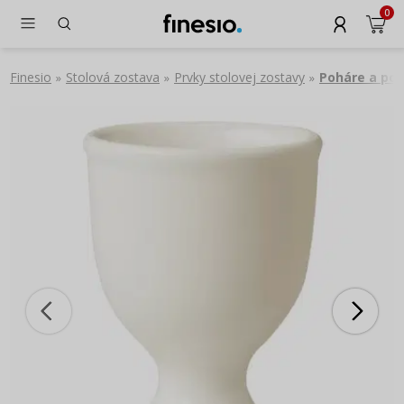
0
Finesio
Stolová zostava
Prvky stolovej zostavy
Poháre a pod
»
»
»