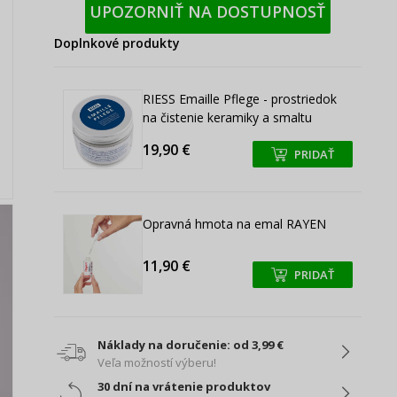
UPOZORNIŤ NA DOSTUPNOSŤ
Doplnkové produkty
RIESS Emaille Pflege - prostriedok
na čistenie keramiky a smaltu
19,90 €
PRIDAŤ
+
+
Opravná hmota na emal RAYEN
11,90 €
PRIDAŤ
+
+
Náklady na doručenie: od 3,99 €
Veľa možností výberu!
30 dní na vrátenie produktov