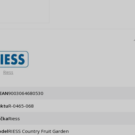
Riess
EAN
9003064680530
uktu
R-0465-068
ačka
Riess
del
RIESS Country Fruit Garden