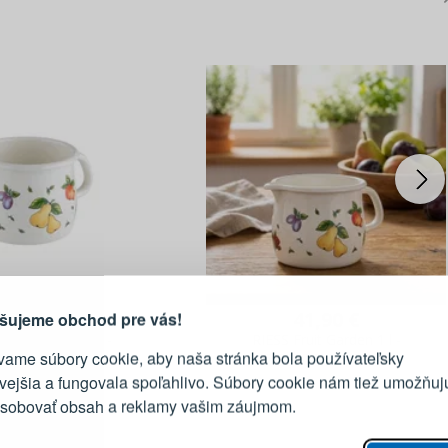
PRIHLÁSENIE
R
vod, prečo sa oplatí vytvoriť
účet
Prihláste sa k sv
39,90 €
41,90 €
šujeme obchod pre vás!
it Garden 0,75 l -
RIESS Fruit Garden 1 l -
vame súbory cookie, aby naša stránka bola používateľsky
tovaný hrnček
smaltovaný hrnček
E-mail
ivejšia a fungovala spoľahlivo. Súbory cookie nám tiež umožňuj
ôsobovať obsah a reklamy vašim záujmom.
Heslo