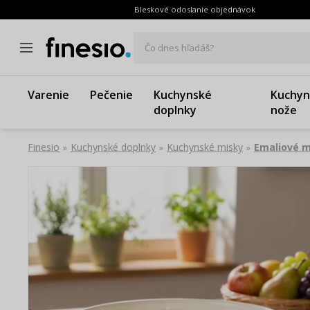
Bleskové odoslanie objednávok
Čo dnes hľadáš?
Varenie
Pečenie
Kuchynské
Kuchyn
doplnky
nože
Finesio
Kuchynské doplnky
Kuchynské misky
Emaliové m
»
»
»