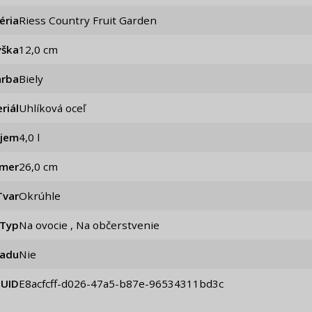
éria
Riess Country Fruit Garden
ýška
12,0 cm
arba
Biely
riál
Uhlíková oceľ
jem
4,0 l
emer
26,0 cm
Tvar
Okrúhle
Typ
Na ovocie , Na občerstvenie
iadu
Nie
UID
e8acfcff-d026-47a5-b87e-96534311bd3c