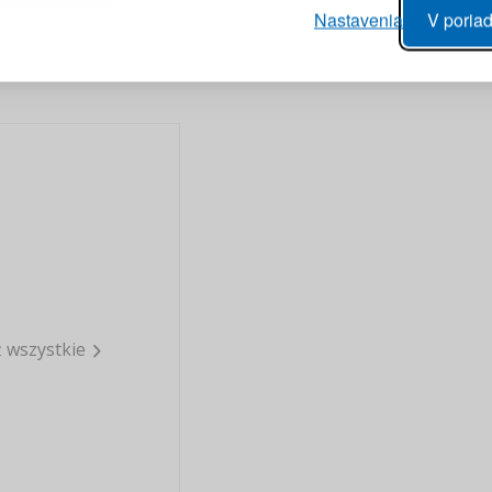
vý proces objednávky
Nastavenia
V poriad
anie realizácie objednávok
PRIHLÁSIŤ 
 úprava údajov
áhľad na zmeny v objednávke
Pripomenutie he
 wszystkie