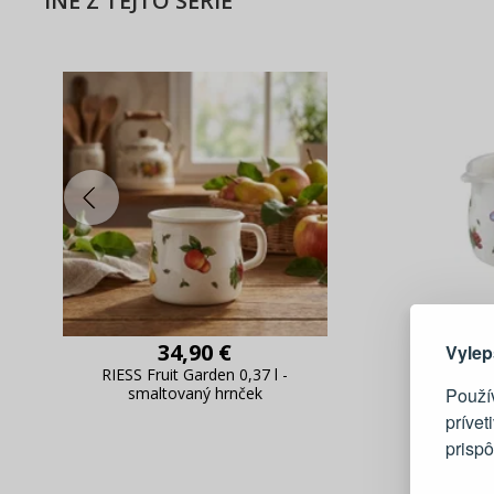
INÉ Z TEJTO SÉRIE
Tu je dô
34,90 €
Vylep
RIESS Fruit Garden 0,37 l -
RIESS Fru
Použí
smaltovaný hrnček
smal
prívet
prisp