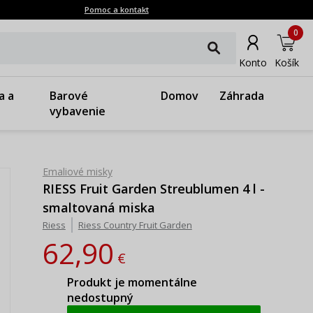
Pomoc a kontakt
0
Konto
Košík
a a
Barové
Domov
Záhrada
vybavenie
Emaliové misky
RIESS Fruit Garden Streublumen 4 l -
smaltovaná miska
Riess
Riess Country Fruit Garden
62,90
€
Produkt je momentálne
nedostupný