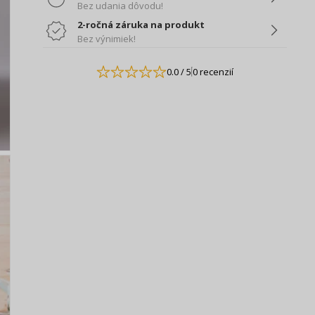
Bez udania dôvodu!
2-ročná záruka na produkt
Bez výnimiek!
0.0
/ 5
0 recenzií