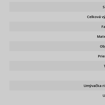
S
Celková v
F
Mate
Ob
Pri
Umývačka r
U