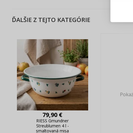
Blesko
Sledov
Rýchla
ĎALŠIE Z TEJTO KATEGÓRIE
Živý n
Pokaż
79,90 €
RIESS Gmundner
Streublumen 4 l -
smaltovaná misa