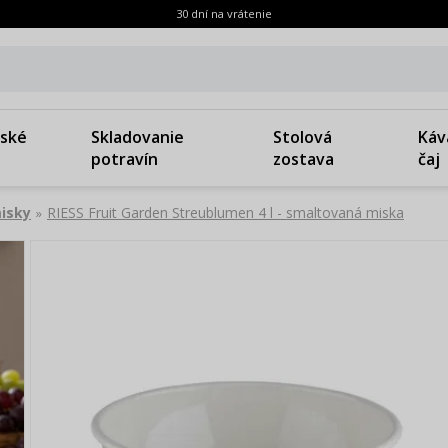
30 dní na vrátenie
ské
Skladovanie
Stolová
Káv
potravín
zostava
čaj
isky
RIESS Fruit Garden Streublumen 4 l - smaltovaná miska
»