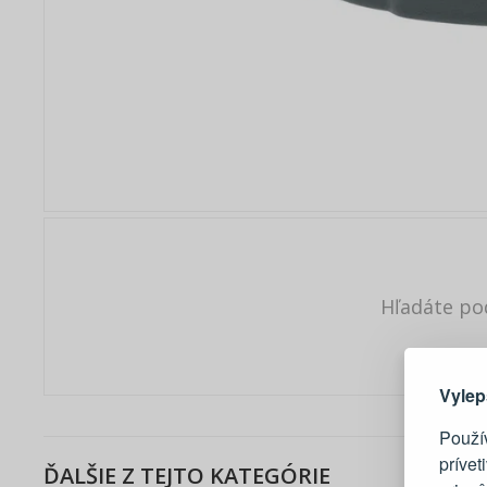
Hľadáte po
Tu je dô
Vylep
Použí
prívet
ĎALŠIE Z TEJTO KATEGÓRIE