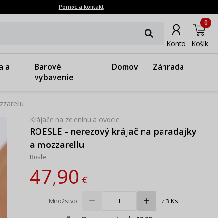
Pomoc a kontakt
0
Konto
Košík
a a
Barové
Domov
Záhrada
vybavenie
zzarellu
Krájače na zeleninu a ovocie
ROESLE - nerezový krájač na paradajky
a mozzarellu
Rösle
47,90
€
Množstvo
z 3 Ks.