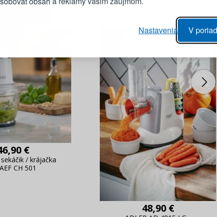
ôsobovať obsah a reklamy vašim záujmom.
Heslo
vý proces objednávky
Nastavenia
V poriad
anie realizácie objednávok
PRIHLÁSIŤ 
 úprava údajov
áhľad na zmeny v objednávke
Pripomenutie he
46,90 €
 sekáčik / krájačka
AEF CH 501
48,90 €