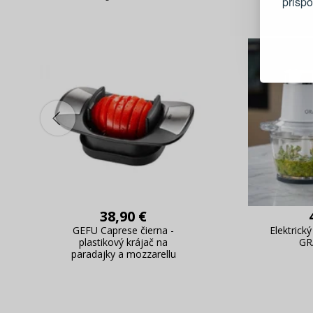
prisp
Blesko
Sledov
Rýchla
Živý n
38,90 €
GEFU Caprese čierna -
Elektrický
plastikový krájač na
GR
paradajky a mozzarellu