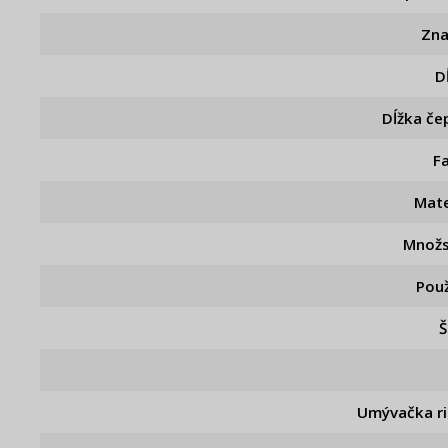
Zn
D
Dĺžka če
F
Mate
Množ
Použ
Š
Umývačka r