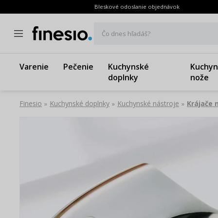
Bleskové odoslanie objednávok
Čo dnes hľadáš?
Varenie
Pečenie
Kuchynské
Kuchyn
doplnky
nože
Finesio
Kuchynské doplnky
Kuchynské nástroje
Krájače 
»
»
»