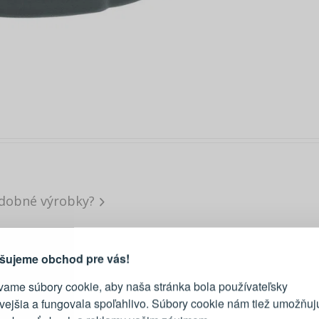
dobné výrobky?
PRIHLÁSENIE
R
vod, prečo sa oplatí vytvoriť
účet
Prihláste sa k sv
šujeme obchod pre vás!
vame súbory cookie, aby naša stránka bola používateľsky
E-mail
ivejšia a fungovala spoľahlivo. Súbory cookie nám tiež umožňuj