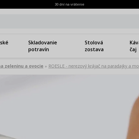
30 dní na vrátenie
ské
Skladovanie
Stolová
Káv
potravín
zostava
čaj
na zeleninu a ovocie
ROESLE - nerezový krájač na paradajky a mo
»