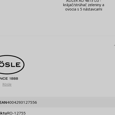
ADLER AD 4815 LG -
krájač/strúhač zeleniny a
ovocia s 5 nástavcami
Rösle
EAN
4004293127556
uktu
RO-12755