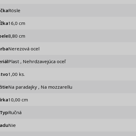
ačka
Rösle
ĺžka
16,0 cm
pele
8,80 cm
arba
Nerezová ocel
riál
Plast , Nehrdzavejúca oceľ
stvo
1,00 ks.
itie
Na paradajky , Na mozzarellu
írka
10,00 cm
Typ
Ručná
iadu
Nie