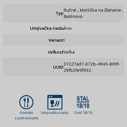
Ručné , Metlička na šľahanie ,
Typ
Balónová
Umývačka riadu
Áno
Variant
I
Veľkosť
Veľká
37227ad7-072b-4945-809f-
UUID
29fb2fe9f932
Kontakt
Umývačka riadu
Oceľ 18/10
s potravinami