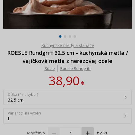
Kuchynské metly a šľahače
ROESLE Rundgriff 32,5 cm - kuchynská metla /
vajíčková metla z nerezovej ocele
Rösle
Roesle Rundgriff
38,90
€
Dĺžka (4 na výber)
32,5 cm
Variant (1 na výber)
I
Množstvo
z 2 Ks.