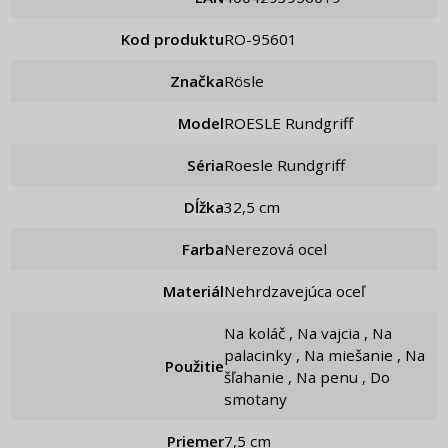
Kod produktu
RO-95601
Značka
Rösle
Model
ROESLE Rundgriff
Séria
Roesle Rundgriff
Dĺžka
32,5 cm
Farba
Nerezová ocel
Materiál
Nehrdzavejúca oceľ
Na koláč , Na vajcia , Na
palacinky , Na miešanie , Na
Použitie
šľahanie , Na penu , Do
smotany
Priemer
7,5 cm