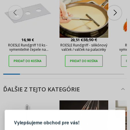
38,90 €
16,90 €
20,51 €
ROESLE Rundgriff 10 ks -
ROESLE Rundgriff - silikónový
RO
vymeniteľné čepele na
valček / valček na palacinky
vymen
škrabku na sporáky
kefu 
PRIDAŤ DO KOŠÍKA
PRIDAŤ DO KOŠÍKA
PR
ĎALŠIE Z TEJTO KATEGÓRIE
PRIHLÁSENIE
REGISTRÁCIA
Vylepšujeme obchod pre vás!
Prihláste sa k svojmu účtu