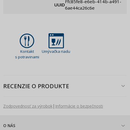
ffc85fe8-e6eb-414b-a491-
UUID
6ae44ca26c6e
Kontakt
Umývačka riadu
s potravinami
RECENZIE O PRODUKTE
|
Zodpovednosť za výrobok
Informácie o bezpečnosti
O NÁS