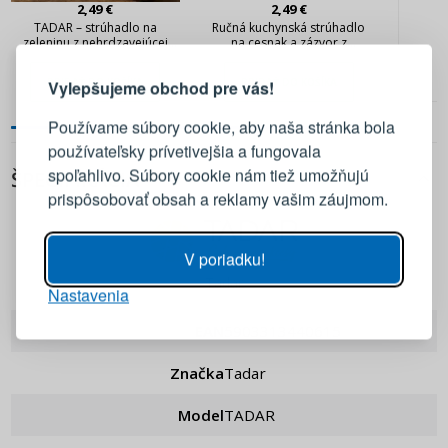
2,49 €
2,49 €
TADAR – strúhadlo na
Ručná kuchynská strúhadlo
PRIHLÁSENIE
REGISTRÁCIA
zeleninu z nehrdzavejúcej
na cesnak a zázvor z
ocele 18 cm
nehrdzavejúcej ocele TADAR
KLEIN
PRIDAŤ DO KOŠÍKA
PRIDAŤ DO KOŠÍKA
Vylepšujeme obchod pre vás!
Prihláste sa k svojmu účtu
Používame súbory cookie, aby naša stránka bola
používateľsky prívetivejšia a fungovala
E-mail
spoľahlivo. Súbory cookie nám tiež umožňujú
ŠPECIFIKÁCIA
prispôsobovať obsah a reklamy vašim záujmom.
Heslo
ZOBRAZIŤ
V poriadku!
Tadar
Nastavenia
PRIHLÁSIŤ SA
EAN
5903313440615
Pripomenutie hesla
Značka
Tadar
Model
TADAR