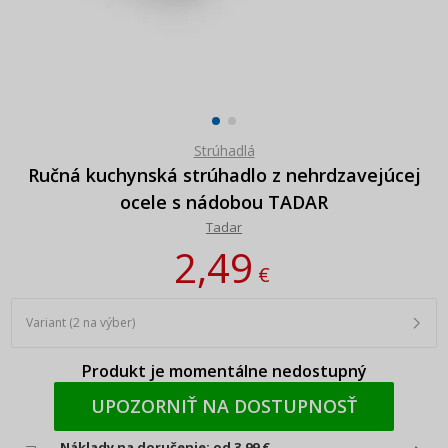
Strúhadlá
Ručná kuchynská strúhadlo z nehrdzavejúcej
ocele s nádobou TADAR
Tadar
2,49
€
Variant (2 na výber)
Produkt je momentálne nedostupný
UPOZORNIŤ NA DOSTUPNOSŤ
Náklady na doručenie: od 3,99 €