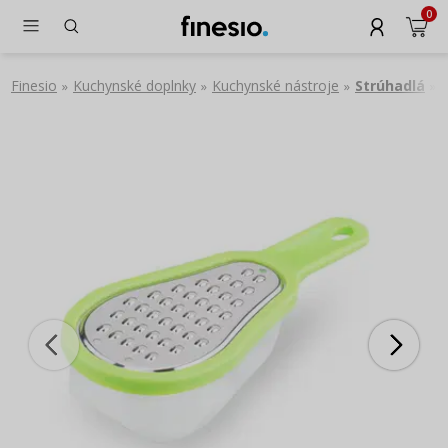
0
Finesio
Kuchynské doplnky
Kuchynské nástroje
Strúhadlá
»
»
»
»