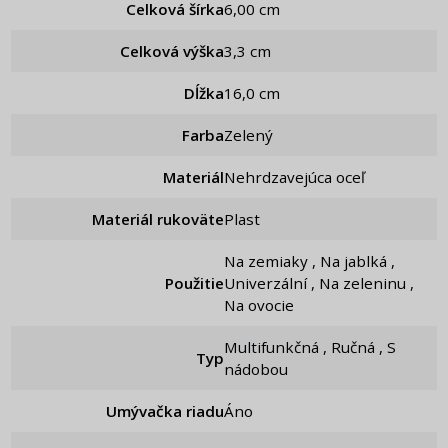
Celková šírka
6,00 cm
Celková výška
3,3 cm
Dĺžka
16,0 cm
Farba
Zelený
Materiál
Nehrdzavejúca oceľ
Materiál rukoväte
Plast
Na zemiaky , Na jablká ,
Použitie
Univerzální , Na zeleninu ,
Na ovocie
Multifunkčná , Ručná , S
Typ
nádobou
Umývačka riadu
Áno