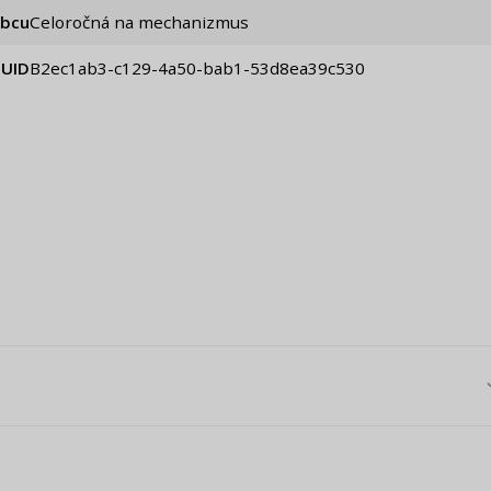
obcu
Celoročná na mechanizmus
UID
b2ec1ab3-c129-4a50-bab1-53d8ea39c530