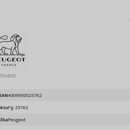
Peugeot
EAN
4006950025762
uktu
pg-25762
ačka
Peugeot