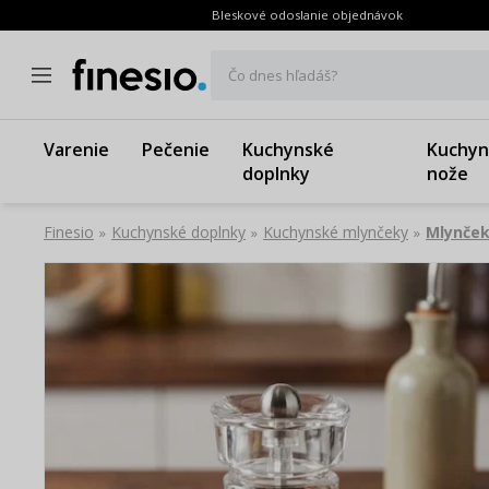
Bleskové odoslanie objednávok
Čo dnes hľadáš?
Varenie
Pečenie
Kuchynské
Kuchyn
doplnky
nože
Finesio
Kuchynské doplnky
Kuchynské mlynčeky
Mlynček
»
»
»