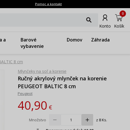
Pomoc a kontakt
0
Konto
Košík
a a
Barové
Domov
Záhrada
vybavenie
BALTIC 8 cm
Mlynčeky na soľ a korenie
Ručný akrylový mlynček na korenie
PEUGEOT BALTIC 8 cm
Peugeot
40,90
€
Množstvo
z 8 Ks.