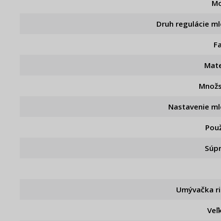
Mo
Druh regulácie ml
F
Mate
Množ
Nastavenie ml
Použ
Súp
Umývačka r
Veľ