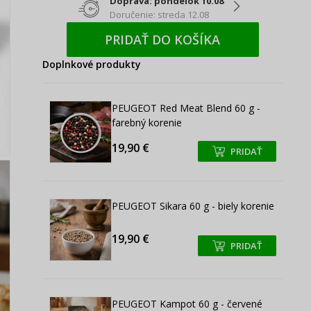
Doprava: pondelok 10.08
Doručenie: streda 12.08
PRIDAŤ DO KOŠÍKA
Doplnkové produkty
PEUGEOT Red Meat Blend 60 g -
farebný korenie
19,90 €
PRIDAŤ
+
+
PEUGEOT Sikara 60 g - biely korenie
19,90 €
PRIDAŤ
+
+
PEUGEOT Kampot 60 g - červené