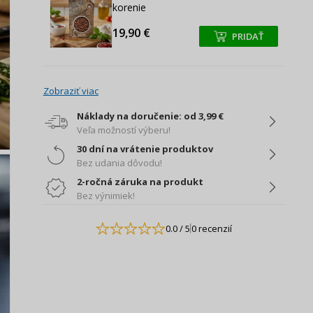
korenie
19,90 €
PRIDAŤ
+
+
Zobraziť viac
Náklady na doručenie: od 3,99 €
Veľa možností výberu!
30 dní na vrátenie produktov
Bez udania dôvodu!
2-ročná záruka na produkt
Bez výnimiek!
0.0
/ 5
0 recenzií