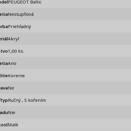
del
PEUGEOT Baltic
etia
Nestupňová
arba
Priehľadný
riál
Akryl
stvo
1,00 ks.
etia
ano
itie
Korenie
rava
ne
Typ
Ručný , S kořením
iadu
Nie
kosť
Malé