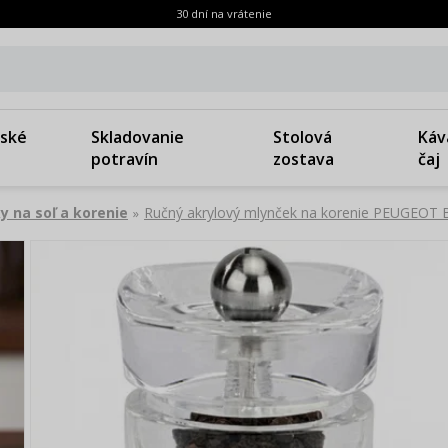
30 dní na vrátenie
ské
Skladovanie
Stolová
Káv
potravín
zostava
čaj
y na soľ a korenie
Ručný akrylový mlynček na korenie PEUGEOT 
»