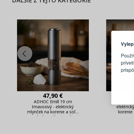
ĎALŠIE Z TEJTO KATEGÓRIE
Tu je dô
Vylep
Použí
prívet
prisp
Blesko
Sledov
47,90 €
Rýchla
ADHOC Emill 19 cm
ADHOC Em
Živý n
tmavosivý - elektrický
elektrick
mlynček na korenie a soľ z
korenie
nehrdzavejúcej ocele