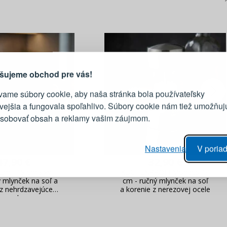
PRIHLÁSENIE
R
vod, prečo sa oplatí vytvoriť
účet
Prihláste sa k sv
šujeme obchod pre vás!
vame súbory cookie, aby naša stránka bola používateľsky
E-mail
ivejšia a fungovala spoľahlivo. Súbory cookie nám tiež umožňuj
ôsobovať obsah a reklamy vašim záujmom.
Heslo
vý proces objednávky
Nastavenia
V poriad
anie realizácie objednávok
47,90 €
32,90 €
PRIHLÁSIŤ 
 úprava údajov
ill 19 cm sivý -
KUCHENPROFI Monaco 14
áhľad na zmeny v objednávke
ý mlynček na soľ a
cm - ručný mlynček na soľ
 z nehrdzavejúcej
a korenie z nerezovej ocele
Pripomenutie he
ocele