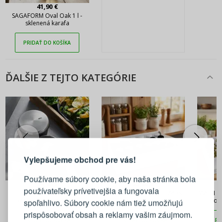
41,90 €
SAGAFORM Oval Oak 1 l -
sklenená karafa
PRIDAŤ DO KOŠÍKA
ĎALŠIE Z TEJTO KATEGÓRIE
PRIHLÁSENIE
REGISTRÁCIA
Vylepšujeme obchod pre vás!
Prihláste sa k svojmu účtu
Používame súbory cookie, aby naša stránka bola
34,90 €
33,90 €
používateľsky prívetivejšia a fungovala
GEFU X-Plosion 0,15 l -
VIALLI DESIGN VILAGIO 24 ks.
VIALLI D
E-mail
keramická nádoba na
- Stojan s nádobkami na
- Sto
spoľahlivo. Súbory cookie nám tiež umožňujú
korenie
korenie biela/čierna
prispôsobovať obsah a reklamy vašim záujmom.
PRIDAŤ DO KOŠÍKA
PRIDAŤ DO KOŠÍKA
PR