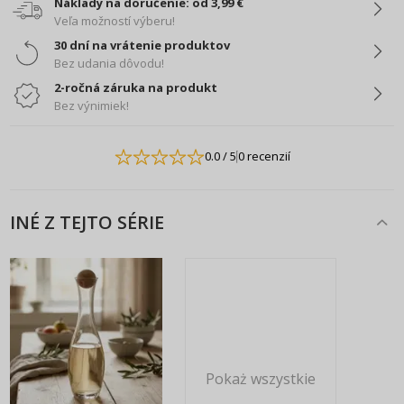
Náklady na doručenie: od 3,99 €
Veľa možností výberu!
30 dní na vrátenie produktov
Bez udania dôvodu!
2-ročná záruka na produkt
Bez výnimiek!
0.0
/ 5
0 recenzií
INÉ Z TEJTO SÉRIE
Pokaż wszystkie