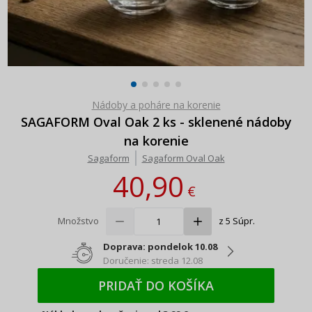
Nádoby a poháre na korenie
SAGAFORM Oval Oak 2 ks - sklenené nádoby
na korenie
Sagaform
Sagaform Oval Oak
40,90
€
Množstvo
z 5 Súpr.
Doprava: pondelok 10.08
Doručenie: streda 12.08
PRIDAŤ DO KOŠÍKA