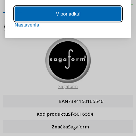
Heslo
ZOBRAZIŤ
V poriadku!
Nastavenia
PRIHLÁSIŤ SA
ŠPECIFIKÁCIA
Pripomenutie hesla
Sagaform
EAN
7394150165546
Kod produktu
sf-5016554
Značka
Sagaform