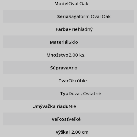
Model
Oval Oak
Séria
Sagaform Oval Oak
Farba
Priehľadný
Materiál
Sklo
Množstvo
2,00 ks.
Súprava
ano
Tvar
Okrúhle
Typ
Dóza , Ostatné
Umývačka riadu
Nie
Veľkosť
Veľké
Výška
12,00 cm