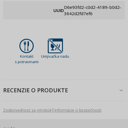
d6e93fd2-c0d2-4189-b0d2-
UUID
3642d2fd7ef6
Kontakt
Umývačka riadu
s potravinami
RECENZIE O PRODUKTE
|
Zodpovednosť za výrobok
Informácie o bezpečnosti