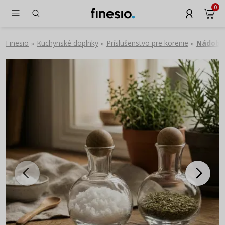
0
Finesio
Kuchynské doplnky
Príslušenstvo pre korenie
Nádoby 
»
»
»