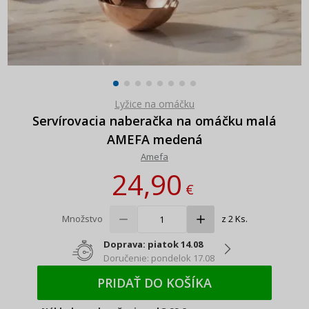
Lyžice na omáčku
Servírovacia naberačka na omáčku malá
AMEFA medená
Amefa
24,90
€
Množstvo
z 2 Ks.
Doprava: piatok 14.08
Doručenie: pondelok 17.08
PRIDAŤ DO KOŠÍKA