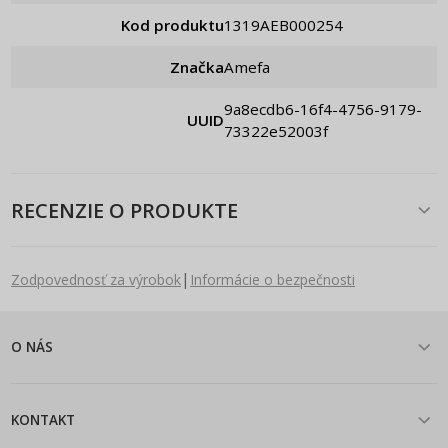
Kod produktu
1319AEB000254
Značka
Amefa
9a8ecdb6-16f4-4756-9179-
UUID
73322e52003f
RECENZIE O PRODUKTE
|
Zodpovednosť za výrobok
Informácie o bezpečnosti
O NÁS
KONTAKT