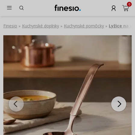
0
Finesio
Kuchynské doplnky
Kuchynské pomôcky
Lyžice na 
»
»
»