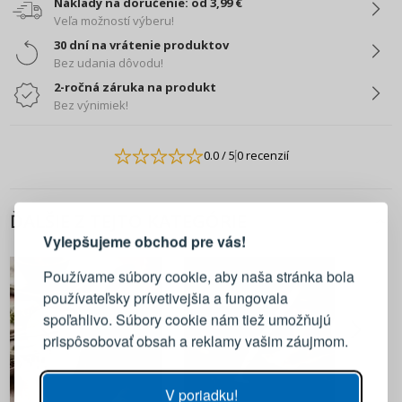
Náklady na doručenie: od 3,99 €
Veľa možností výberu!
30 dní na vrátenie produktov
Bez udania dôvodu!
2-ročná záruka na produkt
Bez výnimiek!
0.0
/ 5
0 recenzií
PRIHLÁSENIE
REGISTRÁCIA
ĎALŠIE Z TEJTO KATEGÓRIE
Vylepšujeme obchod pre vás!
Prihláste sa k svojmu účtu
Používame súbory cookie, aby naša stránka bola
používateľsky prívetivejšia a fungovala
E-mail
spoľahlivo. Súbory cookie nám tiež umožňujú
prispôsobovať obsah a reklamy vašim záujmom.
Heslo
ZOBRAZIŤ
V poriadku!