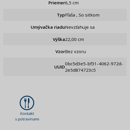
Priemer
6,5 cm
Typ
Fľaša , So sitkom
Umývačka riadu
Nevzťahuje sa
Výška
22,00 cm
Vzor
Bez vzoru
0bc5d3e5-bf31-4062-972d-
UUID
2e5d874723c5
Kontakt
s potravinami