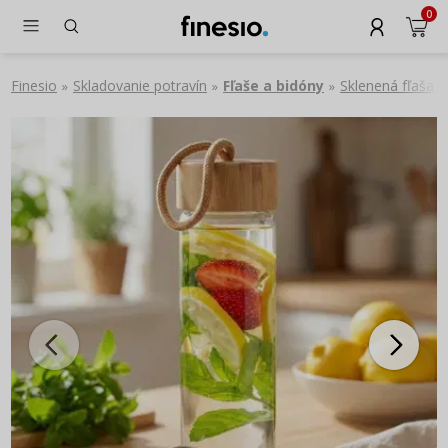
0
Finesio
Skladovanie potravín
Fľaše a bidóny
Sklenená fľaša n
»
»
»