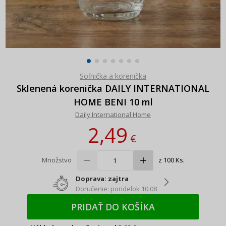
Soľnička a korenička
Sklenená korenička DAILY INTERNATIONAL
HOME BENI 10 ml
Daily International Home
2,49
€
Množstvo
z 100 Ks.
Doprava: zajtra
Doručenie: pondelok 10.08
PRIDAŤ DO KOŠÍKA