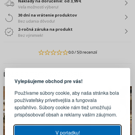
Náklady na doručenie: od 3,99 €
Veľa možností výberu!
30 dní na vrátenie produktov
Bez udania dôvodu!
2-ročná záruka na produkt
Bez výnimiek!
0.0
/ 5
0 recenzií
PRIHLÁSENIE
REGISTRÁCIA
ĎALŠIE Z TEJTO KATEGÓRIE
Vylepšujeme obchod pre vás!
Prihláste sa k svojmu účtu
Používame súbory cookie, aby naša stránka bola
používateľsky prívetivejšia a fungovala
E-mail
spoľahlivo. Súbory cookie nám tiež umožňujú
prispôsobovať obsah a reklamy vašim záujmom.
Heslo
ZOBRAZIŤ
V poriadku!