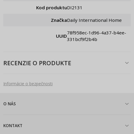
Kod produktu
DI2131
Značka
Daily International Home
78f958ec-1d96-4a37-b4ee-
UUID
331bcf9f2b4b
RECENZIE O PRODUKTE
Informácie o bezpečnosti
O NÁS
KONTAKT