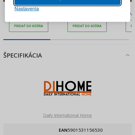
2,99 €
2,99 €
Nastavenia
PRIHLÁSIŤ SA
Porcelánová soľnička
Porcelánová korenička
K
AMBITION FALA
AMBITION FALA
INTERN
Pripomenutie hesla
PRIDAŤ DO KOŠÍKA
PRIDAŤ DO KOŠÍKA
PR
ŠPECIFIKÁCIA
Daily International Home
EAN
5901531156530