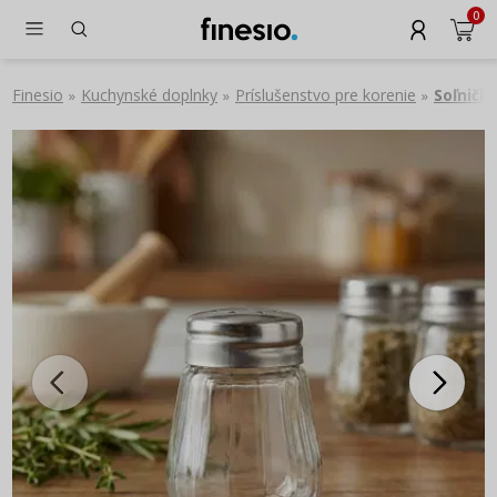
0
Finesio
Kuchynské doplnky
Príslušenstvo pre korenie
Soľničk
»
»
»