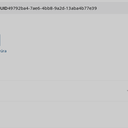
UID
49792ba4-7ae6-4bb8-9a2d-13aba4b77e39
rúra