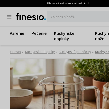
Bleskové odoslanie objednávok
Čo dnes hľadáš?
Varenie
Pečenie
Kuchynské
Kuchyn
doplnky
nože
Finesio
Kuchynské doplnky
Kuchynské pomôcky
Kuchyn
»
»
»