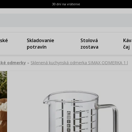
30 dní na vrátenie
ské
Skladovanie
Stolová
Káv
potravín
zostava
čaj
ské odmerky
Sklenená kuchynská odmerka SIMAX ODMERKA 1 l
»