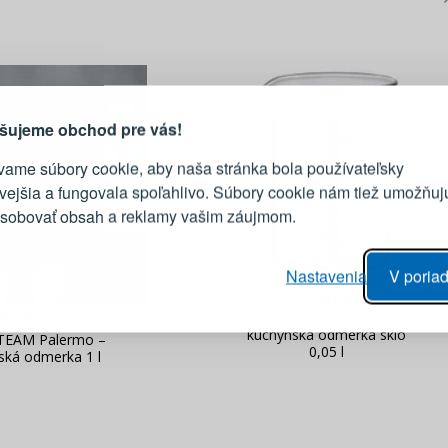
PRIHLÁSENIE
R
vod, prečo sa oplatí vytvoriť
účet
Prihláste sa k sv
šujeme obchod pre vás!
vame súbory cookie, aby naša stránka bola používateľsky
E-mail
ivejšia a fungovala spoľahlivo. Súbory cookie nám tiež umožňuj
ôsobovať obsah a reklamy vašim záujmom.
Heslo
vý proces objednávky
Nastavenia
V poriad
anie realizácie objednávok
9,90 €
PRIHLÁSIŤ 
 úprava údajov
9,90 €
KÜCHENPROFI –
kuchynská odmerka sklo
áhľad na zmeny v objednávke
TEAM Palermo –
0,05 l
ská odmerka 1 l
Pripomenutie he