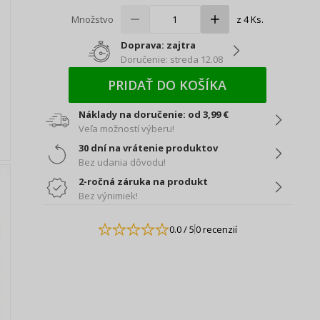
Množstvo
z 4 Ks.
Doprava: zajtra
Doručenie: streda 12.08
PRIDAŤ DO KOŠÍKA
Náklady na doručenie: od 3,99 €
Veľa možností výberu!
30 dní na vrátenie produktov
Bez udania dôvodu!
2-ročná záruka na produkt
Bez výnimiek!
0.0
/ 5
0 recenzií