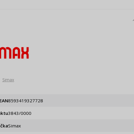
Simax
EAN
8593419327728
uktu
3843/0000
ačka
Simax