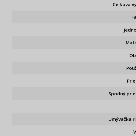
Celková v
F
Jedn
Mate
Ob
Použ
Pri
Spodný pri
Umývačka r