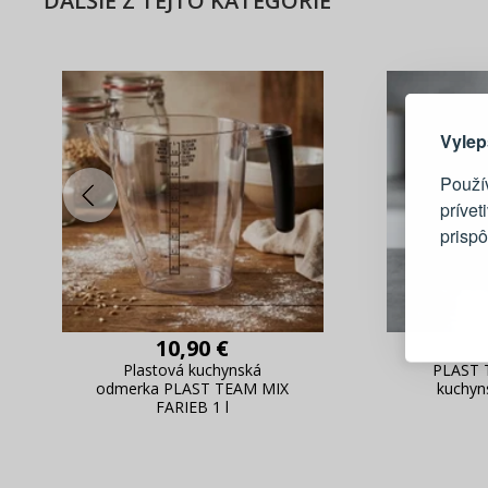
ĎALŠIE Z TEJTO KATEGÓRIE
Tu je dô
Vylep
Použí
prívet
prisp
Blesko
Sledov
Rýchla
10,90 €
Živý n
Plastová kuchynská
PLAST 
odmerka PLAST TEAM MIX
kuchyn
FARIEB 1 l