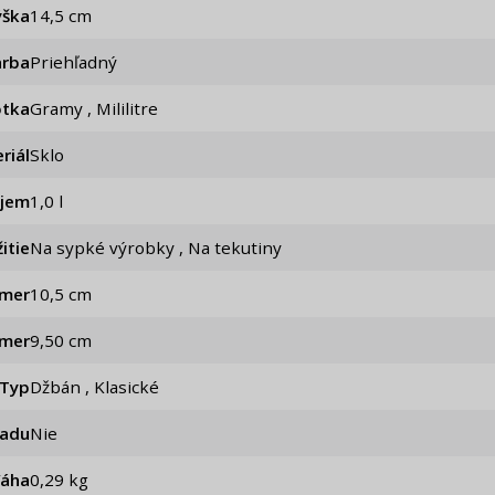
ýška
14,5 cm
arba
Priehľadný
otka
Gramy , Mililitre
riál
Sklo
jem
1,0 l
itie
Na sypké výrobky , Na tekutiny
emer
10,5 cm
emer
9,50 cm
Typ
Džbán , Klasické
iadu
Nie
Váha
0,29 kg