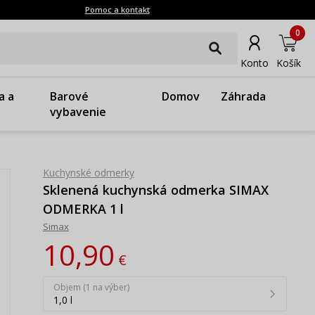
Pomoc a kontakt
0
Konto
Košík
a a
Barové
Domov
Záhrada
vybavenie
Kuchynské odmerky
Sklenená kuchynská odmerka SIMAX
ODMERKA 1 l
Simax
10,90
€
Objem (1 na výber)
1,0 l