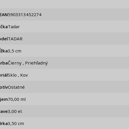
EAN
5903313452274
ačka
Tadar
del
TADAR
ĺžka
3,5 cm
arba
Čierny , Priehľadný
riál
Sklo , Kov
otív
Ostatné
jem
70,00 ml
rave
3,00 el.
írka
3,50 cm