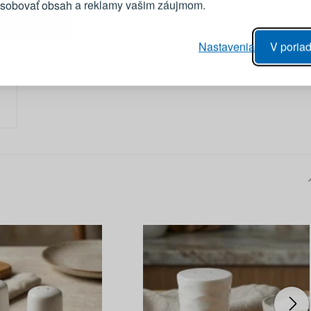
ôsobovať obsah a reklamy vašim záujmom.
Heslo
vý proces objednávky
Nastavenia
V poriad
anie realizácie objednávok
PRIHLÁSIŤ 
 úprava údajov
áhľad na zmeny v objednávke
Pripomenutie he