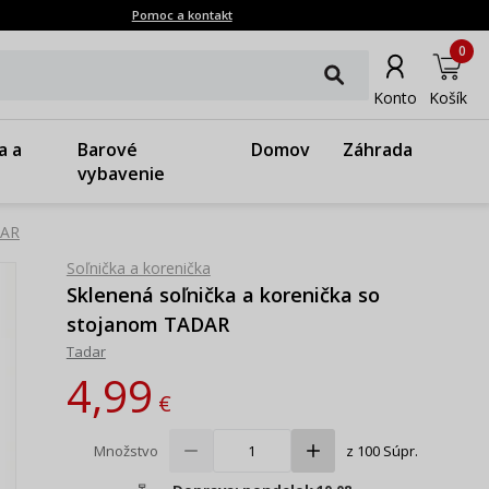
Pomoc a kontakt
0
Konto
Košík
a a
Barové
Domov
Záhrada
vybavenie
DAR
Soľnička a korenička
Sklenená soľnička a korenička so
stojanom TADAR
Tadar
4,99
€
Množstvo
z 100 Súpr.