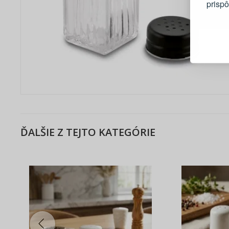
prisp
Blesko
Sledov
Rýchla
Živý n
ĎALŠIE Z TEJTO KATEGÓRIE