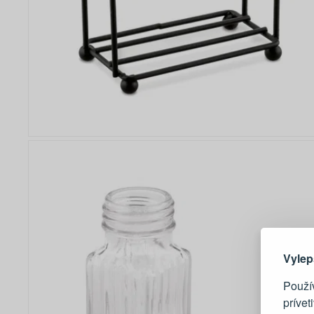
Tu je dô
Vylep
Použí
prívet