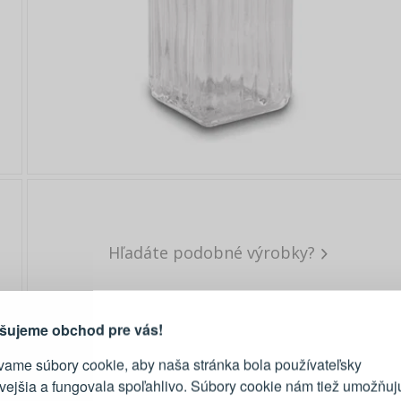
Hľadáte podobné výrobky?
PRIHLÁSENIE
R
vod, prečo sa oplatí vytvoriť
účet
Prihláste sa k sv
šujeme obchod pre vás!
vame súbory cookie, aby naša stránka bola používateľsky
E-mail
ivejšia a fungovala spoľahlivo. Súbory cookie nám tiež umožňuj