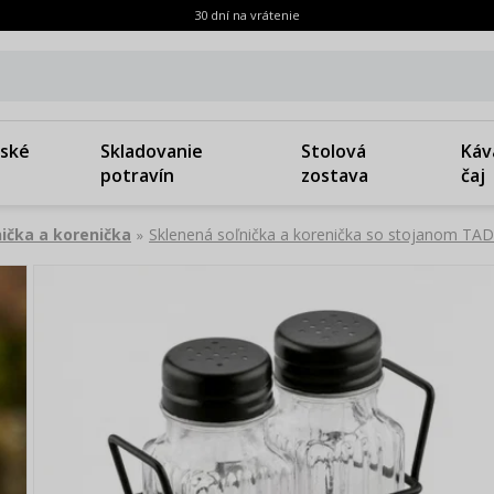
30 dní na vrátenie
ské
Skladovanie
Stolová
Káv
potravín
zostava
čaj
nička a korenička
Sklenená soľnička a korenička so stojanom TA
»