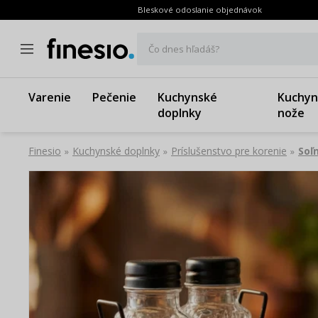
Bleskové odoslanie objednávok
Čo dnes hľadáš?
Varenie
Pečenie
Kuchynské
Kuchyn
doplnky
nože
Finesio
Kuchynské doplnky
Príslušenstvo pre korenie
Soľ
»
»
»