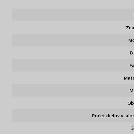
Zn
Mo
D
F
Mate
M
Ob
Počet dielov v súp
Š