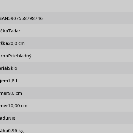
EAN
5907558798746
ačka
Tadar
ýška
20,0 cm
arba
Priehľadný
riál
Sklo
jem
1,8 l
emer
9,0 cm
emer
10,00 cm
iadu
Nie
Váha
0,96 kg