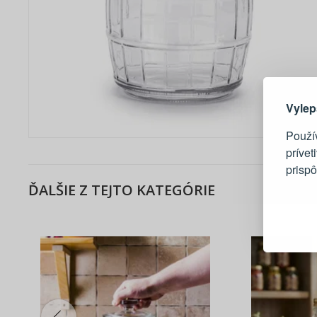
Tu je dô
Vylep
Použí
prívet
prisp
ĎALŠIE Z TEJTO KATEGÓRIE
Blesko
Sledov
Rýchla
Živý n