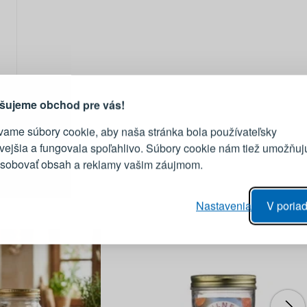
PRIHLÁSENIE
R
vod, prečo sa oplatí vytvoriť
účet
Prihláste sa k sv
šujeme obchod pre vás!
vame súbory cookie, aby naša stránka bola používateľsky
E-mail
ivejšia a fungovala spoľahlivo. Súbory cookie nám tiež umožňuj
ôsobovať obsah a reklamy vašim záujmom.
Heslo
vý proces objednávky
Nastavenia
V poriad
anie realizácie objednávok
PRIHLÁSIŤ 
 úprava údajov
áhľad na zmeny v objednávke
Pripomenutie he