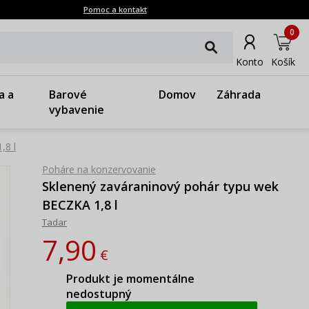
Pomoc a kontakt
0
Konto
Košík
a a
Barové
Domov
Záhrada
vybavenie
,8 l
Poháre na konzervovanie
Sklenený zaváraninový pohár typu wek
BECZKA 1,8 l
Tadar
7,90
€
Produkt je momentálne
nedostupný