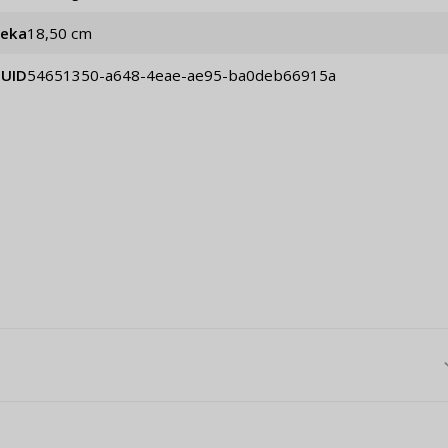
veka
18,50 cm
UID
54651350-a648-4eae-ae95-ba0deb66915a