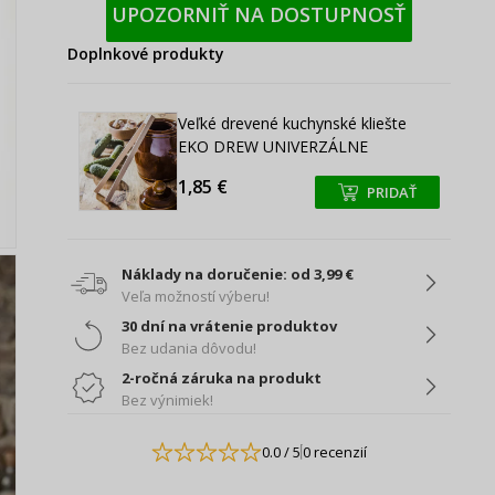
UPOZORNIŤ NA DOSTUPNOSŤ
Doplnkové produkty
Veľké drevené kuchynské kliešte
EKO DREW UNIVERZÁLNE
1,85 €
PRIDAŤ
+
+
Náklady na doručenie: od 3,99 €
Veľa možností výberu!
30 dní na vrátenie produktov
Bez udania dôvodu!
2-ročná záruka na produkt
Bez výnimiek!
0.0
/ 5
0 recenzií