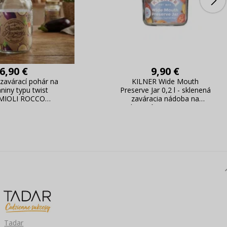
6,90 €
9,90 €
 zavárací pohár na
KILNER Wide Mouth
niny typu twist
Preserve Jar 0,2 l - sklenená
MIOLI ROCCO
zaváracia nádoba na
O STAGIONI IN
kompóty typu twist s
VETRO 1 l
širokým hrdlom
Tadar