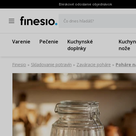
Bleskové odoslanie objednávok
Čo dnes hľadáš?
Varenie
Pečenie
Kuchynské
Kuchyn
doplnky
nože
Finesio
Skladovanie potravín
Zaváracie poháre
Poháre n
»
»
»