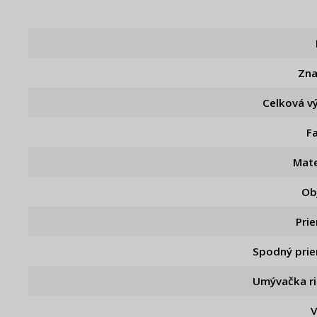
Zn
Celková v
F
Mate
Ob
Pri
Spodný pri
Umývačka r