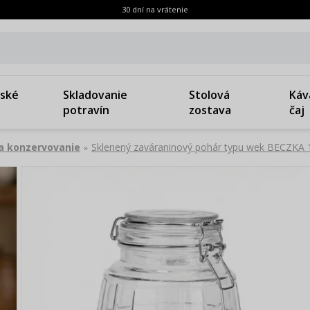
30 dní na vrátenie
ské
Skladovanie
Stolová
Káv
potravín
zostava
čaj
a konzervovanie
Sklenený zaváraninový pohár typu wek BECZKA 1
»