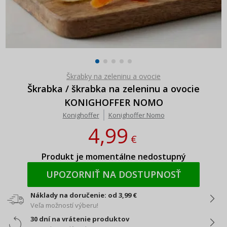
Škrabky na zeleninu a ovocie
Škrabka / škrabka na zeleninu a ovocie
KONIGHOFFER NOMO
Konighoffer
Konighoffer Nomo
4,99
€
Produkt je momentálne nedostupný
UPOZORNIŤ NA DOSTUPNOSŤ
Náklady na doručenie: od 3,99 €
Veľa možností výberu!
30 dní na vrátenie produktov