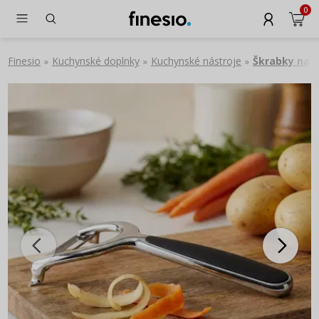
0
Finesio
Kuchynské doplnky
Kuchynské nástroje
Škrabky na z
»
»
»