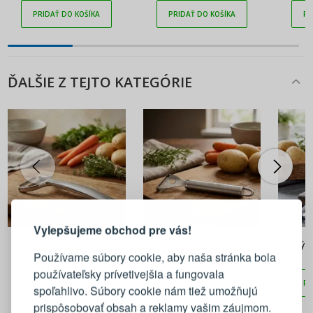
16 cm
PRIDAŤ DO KOŠÍKA
PRIDAŤ DO KOŠÍKA
PR
ĎALŠIE Z TEJTO KATEGÓRIE
PRIHLÁSENIE
REGISTRÁCIA
Vylepšujeme obchod pre vás!
4,99 €
4,49 €
Prihláste sa k svojmu účtu
Horizontálna škrabka na
Pozdĺžna škrabka z ocele
Zvislý 
Používame súbory cookie, aby naša stránka bola
zeleninu ODELO LISSE 15 cm
ODELO KANDI 19 cm
1
strieborná
používateľsky prívetivejšia a fungovala
E-mail
PRIDAŤ DO KOŠÍKA
PRIDAŤ DO KOŠÍKA
PR
spoľahlivo. Súbory cookie nám tiež umožňujú
prispôsobovať obsah a reklamy vašim záujmom.