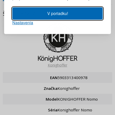
Heslo
ZOBRAZIŤ
V poriadku!
ŠPECIFIKÁCIA
Nastavenia
PRIHLÁSIŤ SA
Pripomenutie hesla
Konighoffer
EAN
5903313400978
Značka
Konighoffer
Model
KONIGHOFFER Nomo
Séria
Konighoffer Nomo