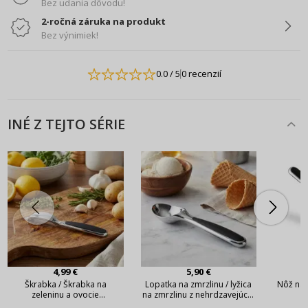
Bez udania dôvodu!
2-ročná záruka na produkt
Bez výnimiek!
0.0
/ 5
0 recenzií
INÉ Z TEJTO SÉRIE
4,99 €
5,90 €
Škrabka / Škrabka na
Lopatka na zmrzlinu / lyžica
Nôž na
zeleninu a ovocie
na zmrzlinu z nehrdzavejúcej
KONIGHOFFER NOMO
ocele KONIGHOFFER Nomo