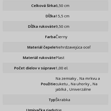
Celková šírka
6,50 cm
Dĺžka
15,5 cm
Dĺžka rukoväte
9,50 cm
Farba
Čierny
Materiál čepele
Nehrdzavejúca oceľ
Materiál rukoväte
Plast
Počet dielov v súprave
1,00 el.
Na zemiaky , Na mrkvu a
Použitie
cuketu , Na uhorky , Na
jablká , Univerzálne
Typ
Škrabka
Umývačka riadu
Nie