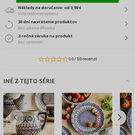
Náklady na doručenie: od 3,99 €
Veľa možností výberu!
30 dní na vrátenie produktov
Bez udania dôvodu!
2-ročná záruka na produkt
Bez výnimiek!
0.0
/ 5
0 recenzií
INÉ Z TEJTO SÉRIE