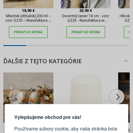
18,90 €
20,90 €
Mliečnik (džbánik) 200 ml –
Dezertný tanier 18 cm - vzor
Hlboký 
vzor GZ35 – Manufaktura w
GZ35 - Manufaktura w
GZ35
Bolesławcu
Bolesławcu
PRIDAŤ DO KOŠÍKA
PRIDAŤ DO KOŠÍKA
PR
ĎALŠIE Z TEJTO KATEGÓRIE
PRIHLÁSENIE
REGISTRÁCIA
Vylepšujeme obchod pre vás!
Prihláste sa k svojmu účtu
21,90 €
23,90 €
Používame súbory cookie, aby naša stránka bola
Soľnička a korenička – vzor
VERLO Forte – korenička
WMF Basi