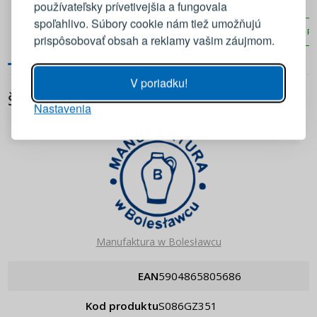
U5226 – Ceramika
používateľsky prívetivejšia a fungovala
Artystyczna w Bolesławcu
E-mail
spoľahlivo. Súbory cookie nám tiež umožňujú
PRIDAŤ DO KOŠÍKA
PRIDAŤ DO KOŠÍKA
PR
prispôsobovať obsah a reklamy vašim záujmom.
Heslo
ZOBRAZIŤ
V poriadku!
ŠPECIFIKÁCIA
Nastavenia
PRIHLÁSIŤ SA
Pripomenutie hesla
Manufaktura w Bolesławcu
EAN
5904865805686
Kod produktu
S086GZ351