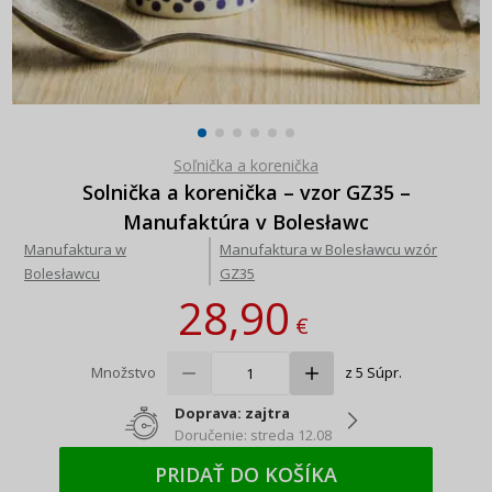
Soľnička a korenička
Solnička a korenička – vzor GZ35 –
Manufaktúra v Bolesławc
Manufaktura w
Manufaktura w Bolesławcu wzór
Bolesławcu
GZ35
28,90
€
Množstvo
z 5 Súpr.
Doprava: zajtra
Doručenie: streda 12.08
PRIDAŤ DO KOŠÍKA