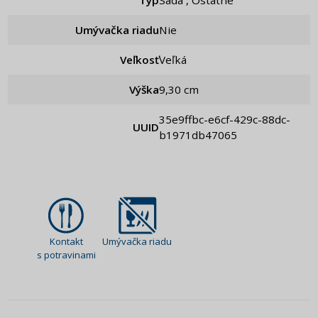
Umývačka riadu
Nie
Veľkosť
Veľká
Výška
9,30 cm
35e9ffbc-e6cf-429c-88dc-
UUID
b1971db47065
Kontakt
Umývačka riadu
s potravinami