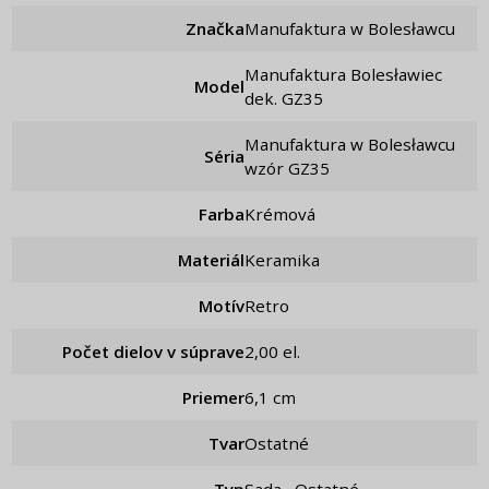
Značka
Manufaktura w Bolesławcu
Manufaktura Bolesławiec
Model
dek. GZ35
Manufaktura w Bolesławcu
Séria
wzór GZ35
Farba
Krémová
Materiál
Keramika
Motív
Retro
Počet dielov v súprave
2,00 el.
Priemer
6,1 cm
Tvar
Ostatné
Typ
Sada , Ostatné