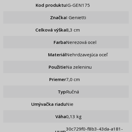
Kod produktu
IG-GEN175
Značka
i Genietti
Celková výška
8,3 cm
Farba
Nerezová ocel
Materiál
Nehrdzavejúca oceľ
Použitie
Na zeleninu
Priemer
7,0 cm
Typ
Ručná
Umývačka riadu
Nie
Váha
0,13 kg
30c729f0-f8b3-43da-a181-