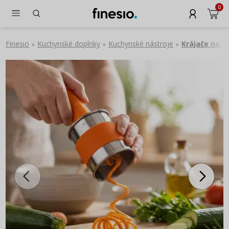
0
Finesio
Kuchynské doplnky
Kuchynské nástroje
Krájače na z
»
»
»