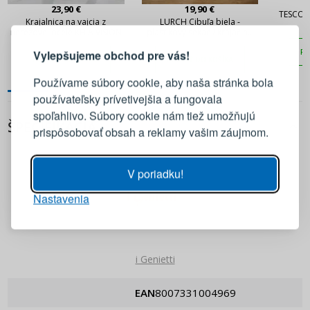
23,90 €
19,90 €
TESCOMA
PRIHLÁSENIE
REGISTRÁCIA
Krajalnica na vajcia z
LURCH Cibuľa biela -
nerezovej ocele KELA VISION
plastikový sekač / krájač na
cibuľu
PR
Vylepšujeme obchod pre vás!
PRIDAŤ DO KOŠÍKA
PRIDAŤ DO KOŠÍKA
Prihláste sa k svojmu účtu
Používame súbory cookie, aby naša stránka bola
používateľsky prívetivejšia a fungovala
E-mail
spoľahlivo. Súbory cookie nám tiež umožňujú
ŠPECIFIKÁCIA
prispôsobovať obsah a reklamy vašim záujmom.
Heslo
ZOBRAZIŤ
V poriadku!
Nastavenia
PRIHLÁSIŤ SA
Pripomenutie hesla
i Genietti
EAN
8007331004969