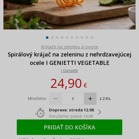
Krájače na zeleninu a ovocie
Spirálový krájač na zeleninu z nehrdzavejúcej
ocele I GENIETTI VEGETABLE
i Genietti
24,90
€
Množstvo
z 2 Ks.
Doprava: streda 12.08
Doručenie: piatok 14.08
PRIDAŤ DO KOŠÍKA