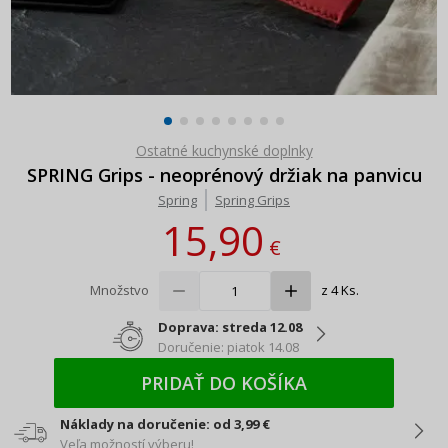
Ostatné kuchynské doplnky
SPRING Grips - neoprénový držiak na panvicu
Spring
Spring Grips
15,90
€
Množstvo
z 4 Ks.
Doprava: streda 12.08
Doručenie: piatok 14.08
PRIDAŤ DO KOŠÍKA
Náklady na doručenie: od 3,99 €
Veľa možností výberu!