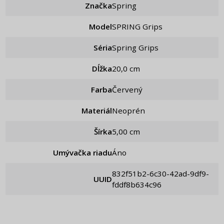
Značka
Spring
Model
SPRING Grips
Séria
Spring Grips
Dĺžka
20,0 cm
Farba
Červený
Materiál
Neoprén
Šírka
5,00 cm
Umývačka riadu
Áno
832f51b2-6c30-42ad-9df9-
UUID
fddf8b634c96