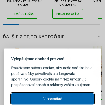
SPRING Grips 2 ks - kuchynské
JAR Grips - kuchynské
SPRING G
rukavice
rukavice 2 ks.
PRIDAŤ DO KOŠÍKA
PRIDAŤ DO KOŠÍKA
PR
ĎALŠIE Z TEJTO KATEGÓRIE
PRIHLÁSENIE
REGISTRÁCIA
Vylepšujeme obchod pre vás!
Prihláste sa k svojmu účtu
Používame súbory cookie, aby naša stránka bola
používateľsky prívetivejšia a fungovala
E-mail
spoľahlivo. Súbory cookie nám tiež umožňujú
prispôsobovať obsah a reklamy vašim záujmom.
19,90 €
Heslo
ZOBRAZIŤ
SKOTTSBERG 0,25 l -
TESCOM
impregnácia / tungový olej na
ml biely
16,90 €
V poriadku!
drevo
s
GEFU SPAGHETTI PALETTI -
odmerka na špagety z
PRIDAŤ DO KOŠÍKA
PR