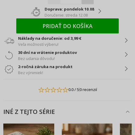
Doprava: pondelok 10.08
Doručenie: streda 12.08
PRIDAŤ DO KOŠÍKA
Náklady na doručenie: od 3,99 €
Veľa možností výberu!
30 dní na vrátenie produktov
Bez udania dôvodu!
2-ročná záruka na produkt
Bez výnimiek!
0.0
/ 5
0 recenzií
INÉ Z TEJTO SÉRIE