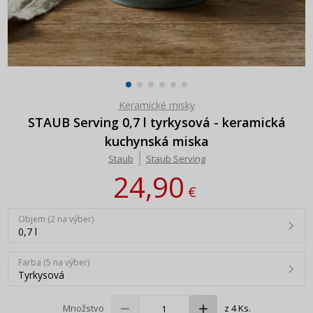
Keramické misky
STAUB Serving 0,7 l tyrkysová - keramická
kuchynská miska
Staub
Staub Serving
24,90
€
Objem (2 na výber)
0,7 l
Farba (5 na výber)
Tyrkysová
Množstvo
z 4 Ks.