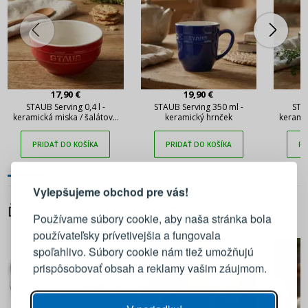
17,90 €
19,90 €
STAUB Serving 0,4 l -
STAUB Serving 350 ml -
STAU
keramická miska / šalátová
keramický hrnček
keramic
miska
PRIDAŤ DO KOŠÍKA
PRIDAŤ DO KOŠÍKA
PR
PRIHLÁSENIE
REGISTRÁCIA
Vylepšujeme obchod pre vás!
Prihláste sa k svojmu účtu
ĎALŠIE Z TEJTO KATEGÓRIE
Používame súbory cookie, aby naša stránka bola
používateľsky prívetivejšia a fungovala
E-mail
spoľahlivo. Súbory cookie nám tiež umožňujú
prispôsobovať obsah a reklamy vašim záujmom.
Heslo
ZOBRAZIŤ