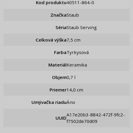
Kod produktu
40511-864-0
Značka
Staub
Séria
Staub Serving
Celková výška
7,5 cm
Farba
Tyrkysová
Materiál
Keramika
Objem
0,7 l
Priemer
14,0 cm
Umývačka riadu
Áno
a17e20b3-8842-472f-9fc2-
UUID
f7502de70d09