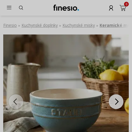
0
Finesio
Kuchynské doplnky
Kuchynské misky
Keramické mis
»
»
»