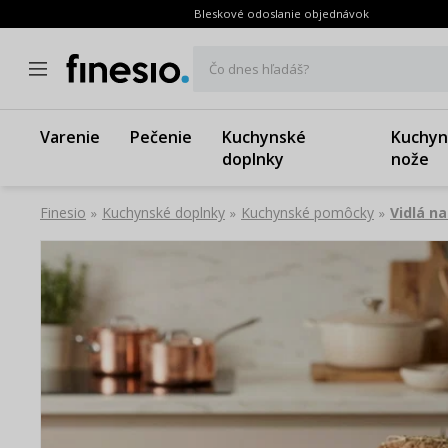
Bleskové odoslanie objednávok
Čo dnes hľadáš?
Varenie
Pečenie
Kuchynské
Kuchyn
doplnky
nože
Finesio
Kuchynské doplnky
Kuchynské pomôcky
Vidlá n
»
»
»