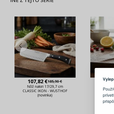
INÉ Z TEJTO SÉRIE
Tu je dô
Vylep
107,82 €
1
185,90 €
Nôž nakiri 17/29,7 cm
Nôž na z
Použí
CLASSIC IKON - WUSTHOF
CLASSIC
prívet
(novinka)
prisp
Blesko