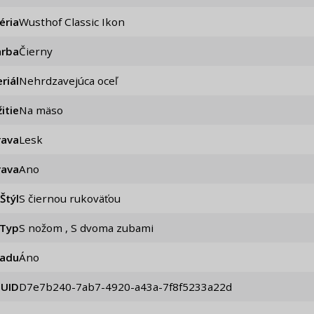
éria
Wusthof Classic Ikon
arba
Čierny
riál
Nehrdzavejúca oceľ
itie
Na mäso
rava
Lesk
rava
ano
Štýl
S čiernou rukoväťou
Typ
S nožom , S dvoma zubami
iadu
Áno
UID
d7e7b240-7ab7-4920-a43a-7f8f5233a22d