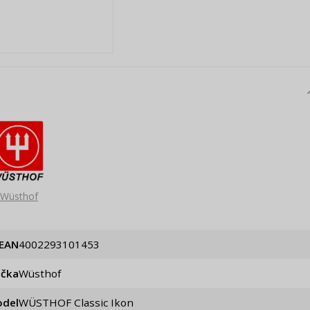
Wüsthof
EAN
4002293101453
ačka
Wüsthof
del
WÜSTHOF Classic Ikon