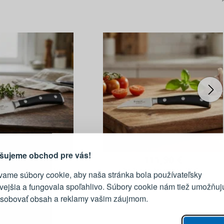
PRIHLÁSENIE
R
vod, prečo sa oplatí vytvoriť
účet
Prihláste sa k sv
šujeme obchod pre vás!
11,90 €
111,90 €
eleninu dĺžka 9 cm
Nož na očkovanie 7/17,9
vame súbory cookie, aby naša stránka bola používateľsky
 IKON - WÜSTHOF
cm CLASSIC IKON -
E-mail
ivejšia a fungovala spoľahlivo. Súbory cookie nám tiež umožňuj
(novinka)
WÜSTHOF (novinka)
ôsobovať obsah a reklamy vašim záujmom.
Heslo
vý proces objednávky