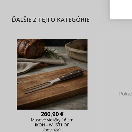
Sledov
Rýchla
ĎALŠIE Z TEJTO KATEGÓRIE
Živý n
Pokaż
260,90 €
Mäsové vidličky 16 cm
IKON - WÜSTHOF
(novinka)