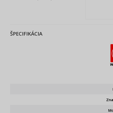
ŠPECIFIKÁCIA
Zn
Mo