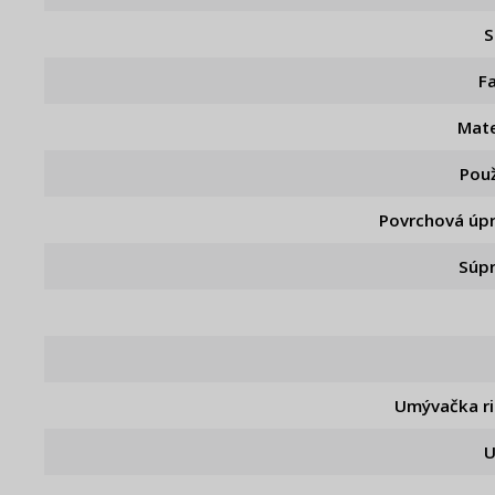
S
F
Mate
Použ
Povrchová úp
Súp
Umývačka r
U