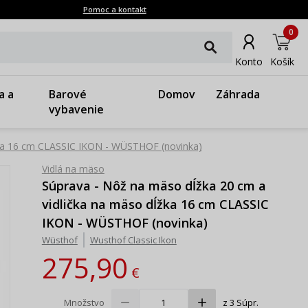
Pomoc a kontakt
0
Konto
Košík
a a
Barové
Domov
Záhrada
vybavenie
žka 16 cm CLASSIC IKON - WÜSTHOF (novinka)
Vidlá na mäso
Súprava - Nôž na mäso dĺžka 20 cm a
vidlička na mäso dĺžka 16 cm CLASSIC
IKON - WÜSTHOF (novinka)
Wüsthof
Wusthof Classic Ikon
275,90
€
Množstvo
z 3 Súpr.