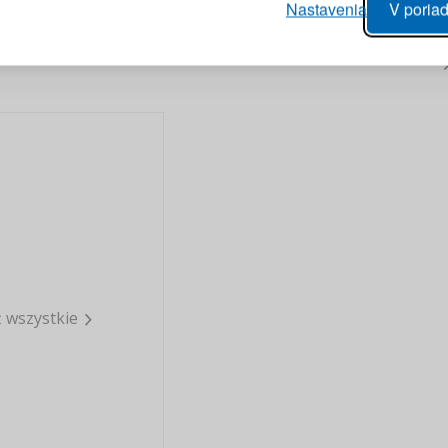
Nastavenia
V poriad
anie realizácie objednávok
PRIHLÁSIŤ 
 úprava údajov
áhľad na zmeny v objednávke
Pripomenutie he
 wszystkie