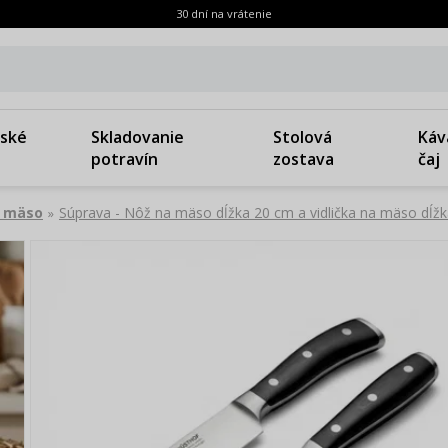
30 dní na vrátenie
ské
Skladovanie
Stolová
Káv
potravín
zostava
čaj
a mäso
Súprava - Nôž na mäso dĺžka 20 cm a vidlička na mäso dĺ
»