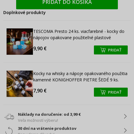
PRIDAŤ DO KOŠÍKA
Doplnkové produkty
TESCOMA Presto 24 ks. viacfarebné - kocky do
nápojov opakovane použiteľné plastové
9,90 €
PRIDAŤ
+
+
Kocky na whisky a nápoje opakovaného použitia
kamenné KONIGHOFFER PIETRE ŠEDÉ 9 ks.
7,90 €
PRIDAŤ
+
+
Náklady na doručenie: od 3,99 €
Veľa možností výberu!
30 dní na vrátenie produktov