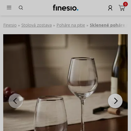
0
Finesio
Stolová zostava
Poháre na pitie
Sklenené poháre n
»
»
»