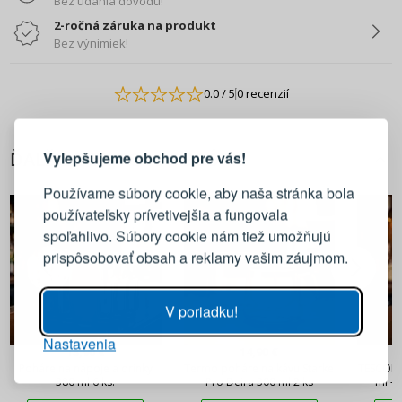
Bez udania dôvodu!
2-ročná záruka na produkt
Bez výnimiek!
0.0
/ 5
0 recenzií
PRIHLÁSENIE
REGISTRÁCIA
Vylepšujeme obchod pre vás!
ĎALŠIE Z TEJTO KATEGÓRIE
Prihláste sa k svojmu účtu
Používame súbory cookie, aby naša stránka bola
používateľsky prívetivejšia a fungovala
E-mail
spoľahlivo. Súbory cookie nám tiež umožňujú
prispôsobovať obsah a reklamy vašim záujmom.
Heslo
ZOBRAZIŤ
V poriadku!
Nastavenia
PRIHLÁSIŤ SA
13,90 €
14,90 €
Poháre na nápoje a drinky
Termo poháre na kávu Starke
TESCOMA
380 ml 6 ks.
Pro Deira 300 ml 2 ks
ml - 
Pripomenutie hesla