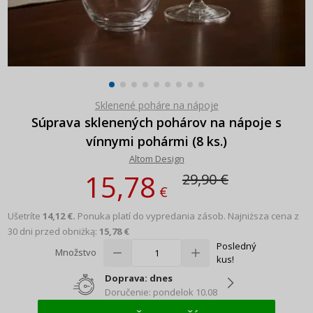
Sklenené poháre na nápoje
Súprava sklenených pohárov na nápoje s
vínnymi pohármi (8 ks.)
Altom Design
15,78
29,90 €
€
Ušetríte
14,12 €.
Ponuka platí do vypredania zásob.
Najniższa cena z
30 dni przed obniżką:
15,78 €
Posledný
Množstvo
kus!
Doprava: dnes
Doručenie: pondelok 10.08