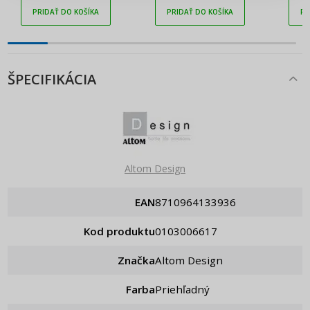
PRIDAŤ DO KOŠÍKA
PRIDAŤ DO KOŠÍKA
PR
ŠPECIFIKÁCIA
Altom Design
EAN
8710964133936
Kod produktu
0103006617
Značka
Altom Design
Farba
Priehľadný