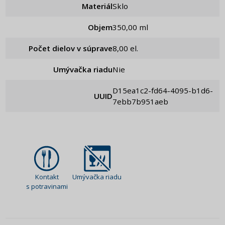
Materiál
Sklo
Objem
350,00 ml
Počet dielov v súprave
8,00 el.
Umývačka riadu
Nie
d15ea1c2-fd64-4095-b1d6-
UUID
7ebb7b951aeb
Kontakt
Umývačka riadu
s potravinami