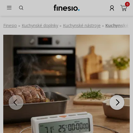
0
Finesio
Kuchynské doplnky
Kuchynské nástroje
Kuchynské t
»
»
»