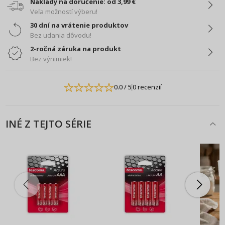
Náklady na doručenie: od 3,99 €
Veľa možností výberu!
30 dní na vrátenie produktov
Bez udania dôvodu!
2-ročná záruka na produkt
Bez výnimiek!
0.0
/ 5
0 recenzií
INÉ Z TEJTO SÉRIE