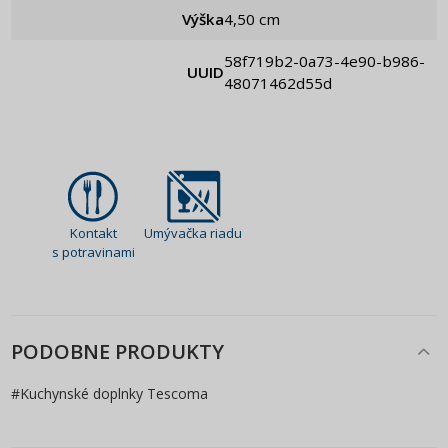
Výška
4,50 cm
58f719b2-0a73-4e90-b986-
UUID
48071462d55d
Kontakt
Umývačka riadu
s potravinami
PODOBNE PRODUKTY
#
Kuchynské doplnky Tescoma