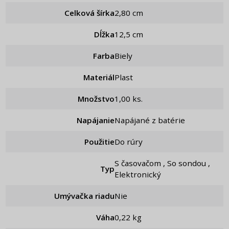
Celková šírka
2,80 cm
Dĺžka
12,5 cm
Farba
Biely
Materiál
Plast
Množstvo
1,00 ks.
Napájanie
Napájané z batérie
Použitie
Do rúry
S časovačom , So sondou ,
Typ
Elektronický
Umývačka riadu
Nie
Váha
0,22 kg