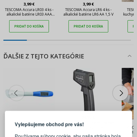
3,99 €
3,99 €
TESCOMA Accura LR03 4 ks -
TESCOMA Accura LR6 4 ks -
TESCO
alkalické batérie LR03 AAA
alkalické batérie LR6 AA 1,5 V
kuchyns
1,5 V
pl
PRIDAŤ DO KOŠÍKA
PRIDAŤ DO KOŠÍKA
PR
ĎALŠIE Z TEJTO KATEGÓRIE
PRIHLÁSENIE
REGISTRÁCIA
34,90 €
23,90 €
KÜCHENPROFI – bezdotykový
Vylepšujeme obchod pre vás!
infračervený teplomer od
Elektronický kuchynský
KITCH
Prihláste sa k svojmu účtu
−50°C do 550°C 16,5 x 8 x 4
teplomer so sondou v
tep
Používame súbory cookie, aby naša stránka bola
cm
podobe špachtle