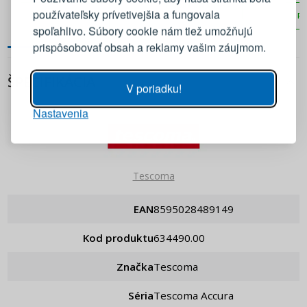
PRIDAŤ DO KOŠÍKA
používateľsky prívetivejšia a fungovala
PRIDAŤ DO KOŠÍKA
PR
E-mail
spoľahlivo. Súbory cookie nám tiež umožňujú
prispôsobovať obsah a reklamy vašim záujmom.
Heslo
ZOBRAZIŤ
ŠPECIFIKÁCIA
V poriadku!
Nastavenia
PRIHLÁSIŤ SA
Pripomenutie hesla
Tescoma
EAN
8595028489149
Kod produktu
634490.00
Značka
Tescoma
Séria
Tescoma Accura