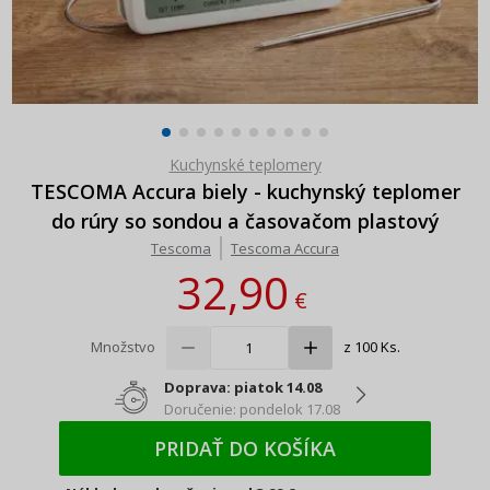
Kuchynské teplomery
TESCOMA Accura biely - kuchynský teplomer
do rúry so sondou a časovačom plastový
Tescoma
Tescoma Accura
32,90
€
Množstvo
z 100 Ks.
Doprava: piatok 14.08
Doručenie: pondelok 17.08
PRIDAŤ DO KOŠÍKA