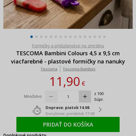
Formičky a príslušenstvo na zmrzlinu
TESCOMA Bambini Colours 4,5 x 9,5 cm
viacfarebné - plastové formičky na nanuky
Tescoma
Tescoma Bambini
11,90
€
z 100
Množstvo
Súpr.
Doprava: piatok 14.08
Doručenie: pondelok 17.08
PRIDAŤ DO KOŠÍKA
Doplnkové produkty