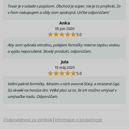
Tovar je v súlade s popisom. Obchod je super, nie je to prvýkrát, čo
v ňom nakupujem a vždy som spokojná. Určite odporúčam!
Anka
05 jún 2020
5.0
Aby som vybrala zmrzlinu, polejem formičky mierne teplou vodou
a vyjdu neporušené. Skvelý produkt, odporúčam.
Jula
15 máj 2020
5.0
Veľmi pekné formičky. Mrazím v nich ovocné šťavy a mrazené čaje.
Sú skvelé na horúce dni. Veľké plus za to, že ich možno umývať v
umývačke riadu. Odporúčam.
|
Zodpovednosť za výrobok
Informácie o bezpečnosti