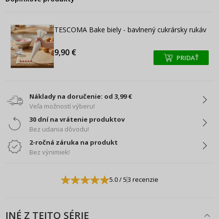
TESCOMA Bake biely - bavlnený cukrársky rukáv
9,90 €
PRIDAŤ
+
+
Náklady na doručenie: od 3,99 €
Veľa možností výberu!
30 dní na vrátenie produktov
Bez udania dôvodu!
2-ročná záruka na produkt
Bez výnimiek!
5.0
/ 5
3 recenzie
INÉ Z TEJTO SÉRIE