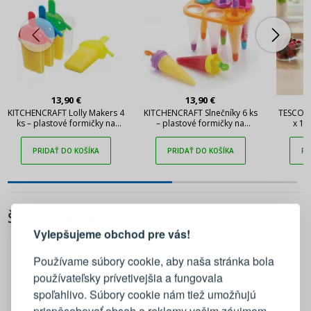
13,90 €
13,90 €
KITCHENCRAFT Lolly Makers 4
KITCHENCRAFT Slnečníky 6 ks
TESCOMA
ks – plastové formičky na
– plastové formičky na
x 12
nanuky
nanuky
plastov
PRIDAŤ DO KOŠÍKA
PRIDAŤ DO KOŠÍKA
PR
PRIHLÁSENIE
REGISTRÁCIA
ŠPECIFIKÁCIA
Vylepšujeme obchod pre vás!
Prihláste sa k svojmu účtu
Používame súbory cookie, aby naša stránka bola
používateľsky prívetivejšia a fungovala
E-mail
spoľahlivo. Súbory cookie nám tiež umožňujú