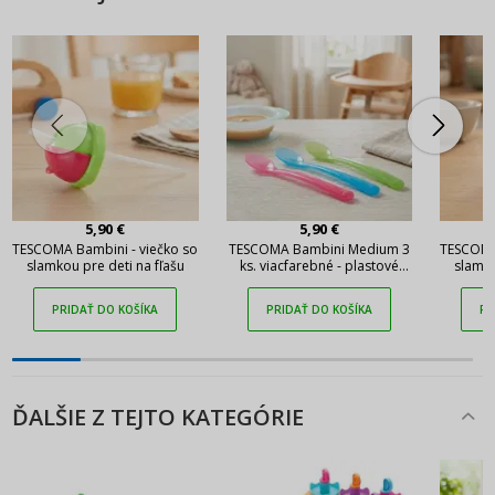
5,90 €
5,90 €
TESCOMA Bambini - viečko so
TESCOMA Bambini Medium 3
TESCOMA
slamkou pre deti na fľašu
ks. viacfarebné - plastové
slamko
lyžičky pre deti
PRIDAŤ DO KOŠÍKA
PRIDAŤ DO KOŠÍKA
PR
ĎALŠIE Z TEJTO KATEGÓRIE