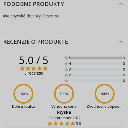
PODOBNE PRODUKTY
#
Kuchynské doplnky Tescoma
RECENZIE O PRODUKTE
5.0
/ 5
5
3
4
0
3
0
3 recenzie
2
0
1
0
100
%
100
%
100
%
Dobrá kvalita
Výhodná cena
Zhodnosť s popisom
kryska
13 september 2022
5.0