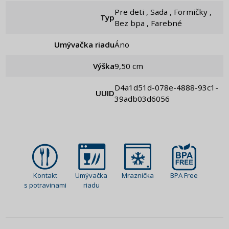
Pre deti , Sada , Formičky ,
Typ
Bez bpa , Farebné
Umývačka riadu
Áno
Výška
9,50 cm
d4a1d51d-078e-4888-93c1-
UUID
39adb03d6056
Kontakt
Umývačka
Mraznička
BPA Free
s potravinami
riadu