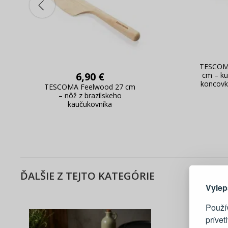
TESCOMA
6,90 €
cm – ku
koncovk
TESCOMA Feelwood 27 cm
– nôž z brazílskeho
kaučukovníka
Tu je dô
ĎALŠIE Z TEJTO KATEGÓRIE
Vylep
Použí
prívet