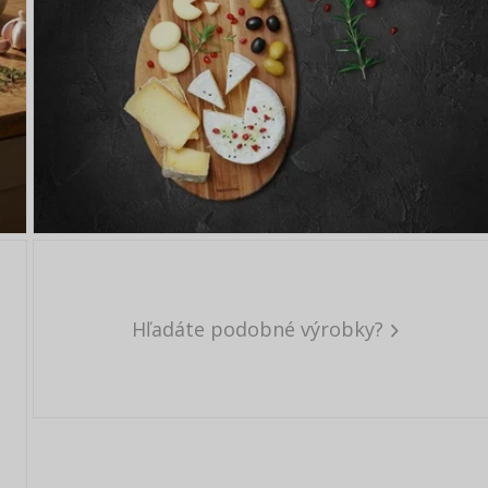
Hľadáte podobné výrobky?