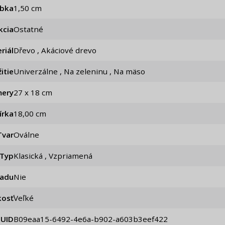
úbka
1,50 cm
kcia
Ostatné
riál
Dřevo , Akáciové drevo
itie
Univerzálne , Na zeleninu , Na mäso
ery
27 x 18 cm
írka
18,00 cm
Tvar
Oválne
Typ
Klasická , Vzpriamená
iadu
Nie
kosť
Veľké
UID
b09eaa15-6492-4e6a-b902-a603b3eef422