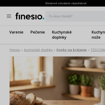
Bleskové odoslanie objednávok
Čo dnes hľadáš?
Varenie
Pečenie
Kuchynské
Kuchyn
doplnky
nože
Finesio
Kuchynské doplnky
Dosky na krájanie
TESCOMA 
»
»
»