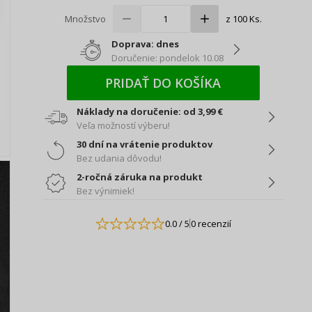
Množstvo
z 100 Ks.
Doprava: dnes
Doručenie: pondelok 10.08
PRIDAŤ DO KOŠÍKA
Náklady na doručenie: od 3,99 €
Veľa možností výberu!
30 dní na vrátenie produktov
Bez udania dôvodu!
2-ročná záruka na produkt
Bez výnimiek!
0.0
/ 5
0 recenzií