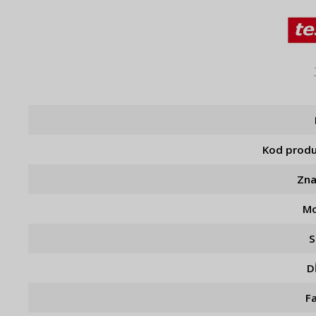
Kod prod
Zn
Mo
S
D
F