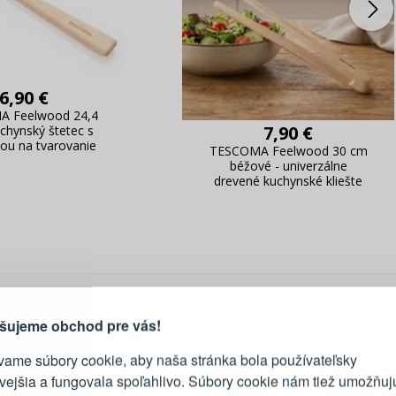
6,90 €
 Feelwood 24,4
7,90 €
chynský štetec s
ou na tvarovanie
TESCOMA Feelwood 30 cm
béžové - univerzálne
drevené kuchynské kliešte
PRIHLÁSENIE
R
vod, prečo sa oplatí vytvoriť
účet
Prihláste sa k sv
šujeme obchod pre vás!
vame súbory cookie, aby naša stránka bola používateľsky
E-mail
ivejšia a fungovala spoľahlivo. Súbory cookie nám tiež umožňuj