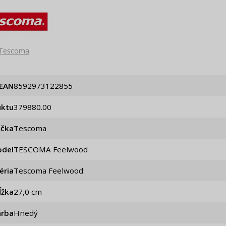
Tescoma
EAN
8592973122855
uktu
379880.00
ačka
Tescoma
del
TESCOMA Feelwood
éria
Tescoma Feelwood
ĺžka
27,0 cm
arba
Hnedý