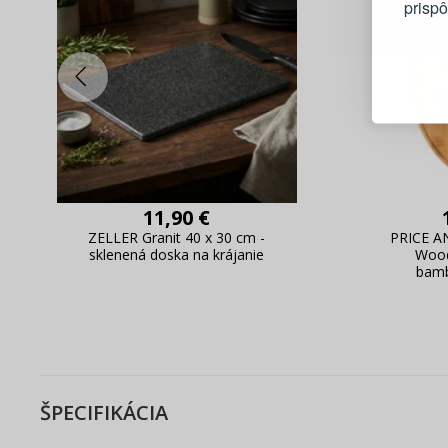
prisp
Blesko
Sledov
Rýchla
Živý n
11,90 €
ZELLER Granit 40 x 30 cm -
PRICE 
sklenená doska na krájanie
Wood
bamb
ŠPECIFIKÁCIA