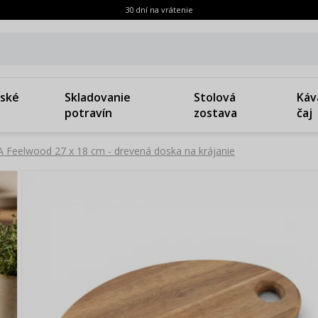
30 dní na vrátenie
ské
Skladovanie
Stolová
Káv
potravín
zostava
čaj
Feelwood 27 x 18 cm - drevená doska na krájanie