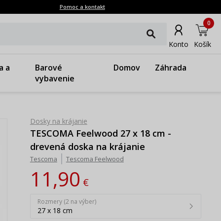
Pomoc a kontakt
0
Konto
Košík
a a
Barové
Domov
Záhrada
vybavenie
Dosky na krájanie
TESCOMA Feelwood 27 x 18 cm -
drevená doska na krájanie
Tescoma
Tescoma Feelwood
11,90
€
Rozmery (2 na výber)
27 x 18 cm