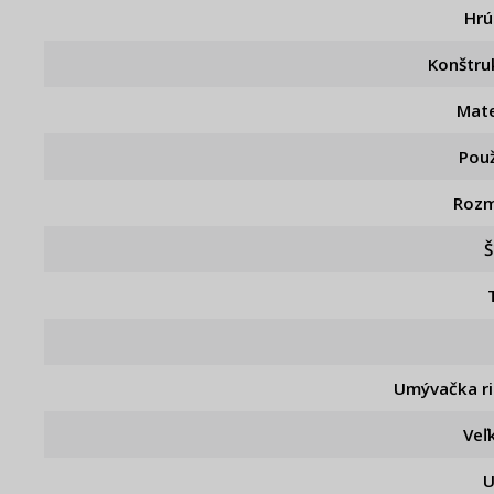
Hr
Konštru
Mate
Použ
Rozm
Š
Umývačka r
Veľ
U