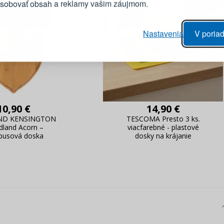
ôsobovať obsah a reklamy vašim záujmom.
Heslo
vý proces objednávky
Nastavenia
V poriad
anie realizácie objednávok
PRIHLÁSIŤ 
 úprava údajov
áhľad na zmeny v objednávke
Pripomenutie he
10,90 €
14,90 €
AND KENSINGTON
TESCOMA Presto 3 ks.
land Acorn –
viacfarebné - plastové
usová doska
dosky na krájanie