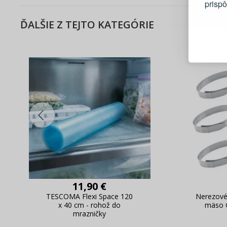
prisp
ĎALŠIE Z TEJTO KATEGÓRIE
Blesko
Sledov
Rýchla
Živý n
11,90 €
TESCOMA Flexi Space 120
Nerezové
x 40 cm - rohož do
mäso 
mrazničky