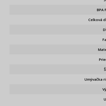
BPA 
Celková d
D
F
Mate
Pri
Š
Umývačka r
V
U