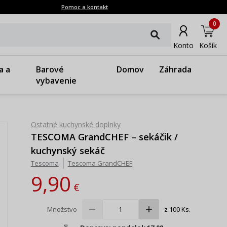
Pomoc a kontakt
0
Konto
Košík
a a
Barové
Domov
Záhrada
vybavenie
Ostatné kuchynské doplnky
TESCOMA GrandCHEF – sekáčik /
kuchynský sekáč
Tescoma
Tescoma GrandCHEF
9,90
€
Množstvo
z 100 Ks.