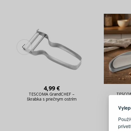
4,99 €
Tu je dô
TESCOMA GrandCHEF –
TESCOM
škrabka s priečnym ostrím
špach
Vylep
Použí
prívet