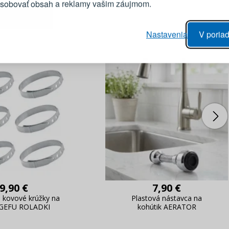
ôsobovať obsah a reklamy vašim záujmom.
Heslo
vý proces objednávky
Nastavenia
V poriad
anie realizácie objednávok
PRIHLÁSIŤ 
 úprava údajov
áhľad na zmeny v objednávke
Pripomenutie he
9,90 €
7,90 €
 kovové krúžky na
Plastová nástavca na
GEFU ROLADKI
kohútik AERATOR