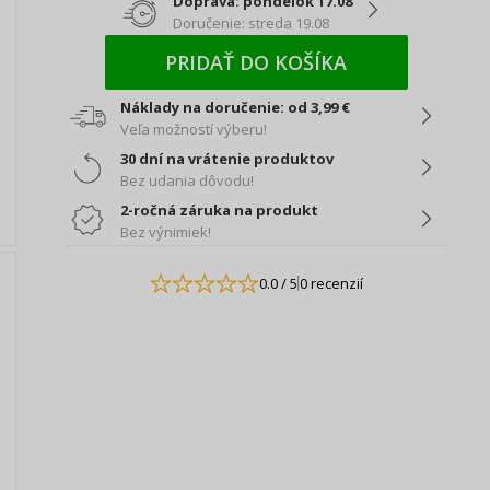
Doprava: pondelok 17.08
Doručenie: streda 19.08
PRIDAŤ DO KOŠÍKA
Náklady na doručenie: od 3,99 €
Veľa možností výberu!
30 dní na vrátenie produktov
Bez udania dôvodu!
2-ročná záruka na produkt
Bez výnimiek!
0.0
/ 5
0 recenzií