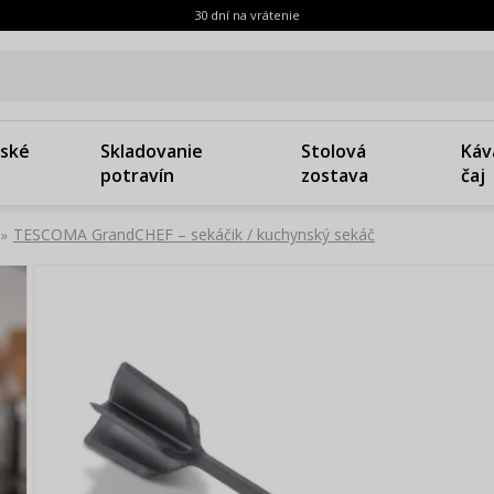
30 dní na vrátenie
ské
Skladovanie
Stolová
Káv
potravín
zostava
čaj
TESCOMA GrandCHEF – sekáčik / kuchynský sekáč
»