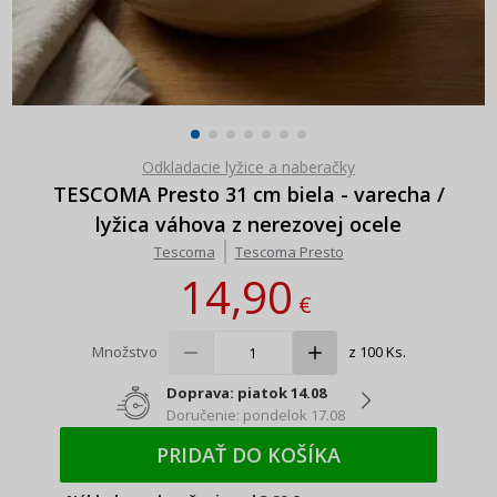
Odkladacie lyžice a naberačky
TESCOMA Presto 31 cm biela - varecha /
lyžica váhova z nerezovej ocele
Tescoma
Tescoma Presto
14,90
€
Množstvo
z 100 Ks.
Doprava: piatok 14.08
Doručenie: pondelok 17.08
PRIDAŤ DO KOŠÍKA