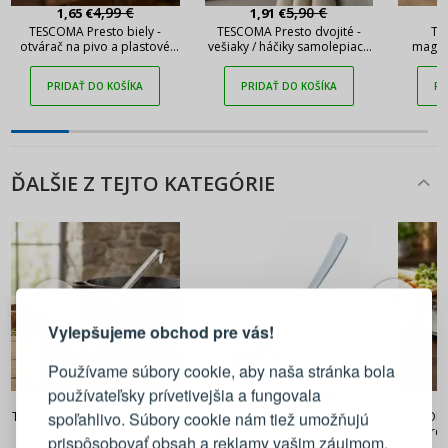
4,99 €
5,90 €
1,65 €
1,91 €
TESCOMA Presto biely -
TESCOMA Presto dvojité -
TE
otvárač na pivo a plastové
vešiaky / háčiky samolepiace
magnet
fľaše
z nehrdzavejúcej ocele
PRIDAŤ DO KOŠÍKA
PRIDAŤ DO KOŠÍKA
PR
ĎALŠIE Z TEJTO KATEGÓRIE
PRIHLÁSENIE
REGISTRÁCIA
Vylepšujeme obchod pre vás!
Prihláste sa k svojmu účtu
Používame súbory cookie, aby naša stránka bola
používateľsky prívetivejšia a fungovala
32,90 €
13,90 €
17,56 €
E-mail
spoľahlivo. Súbory cookie nám tiež umožňujú
TESCOMA GrandCHEF 35 cm -
ROESLE V600 25 ml -
TESCOMA
varecha / vážna lyžica z
polievková lyžica / vážna
varec
prispôsobovať obsah a reklamy vašim záujmom.
nehrdzavejúcej ocele
lyžica z nerezovej ocele
nehr