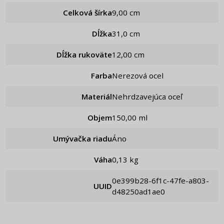
Celková šírka
9,00 cm
Dĺžka
31,0 cm
Dĺžka rukoväte
12,00 cm
Farba
Nerezová ocel
Materiál
Nehrdzavejúca oceľ
Objem
150,00 ml
Umývačka riadu
Áno
Váha
0,13 kg
0e399b28-6f1c-47fe-a803-
UUID
d48250ad1ae0