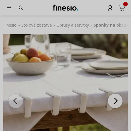
0
Finesio
Stolová zostava
Obrusy a servítky
Sponky na obrusy
»
»
»