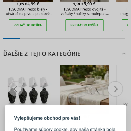
4,99 €
5,90 €
1,65 €
1,91 €
TESCOMA Presto biely -
TESCOMA Presto dvojité -
TE
otvárač na pivo a plastové
vešiaky / háčiky samolepiace
magnet
fľaše
z nehrdzavejúcej ocele
PRIDAŤ DO KOŠÍKA
PRIDAŤ DO KOŠÍKA
PR
ĎALŠIE Z TEJTO KATEGÓRIE
PRIHLÁSENIE
REGISTRÁCIA
Pok
3,49 €
2,49 €
Vylepšujeme obchod pre vás!
Prihláste sa k svojmu účtu
Plastové obrusové klipy
Spony na obrus ALTOM
TADAR 4 ks.
DESIGN 4,5 cm biele 4 ks
Používame súbory cookie, aby naša stránka bola