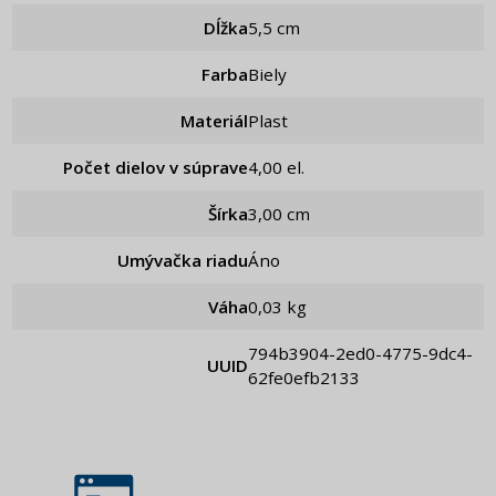
Dĺžka
5,5 cm
Farba
Biely
Materiál
Plast
Počet dielov v súprave
4,00 el.
Šírka
3,00 cm
Umývačka riadu
Áno
Váha
0,03 kg
794b3904-2ed0-4775-9dc4-
UUID
62fe0efb2133