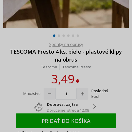
Sponky na obrusy
TESCOMA Presto 4 ks. biele - plastové klipy
na obrus
Tescoma
Tescoma Presto
3,49
€
Posledný
Množstvo
kus!
Doprava: zajtra
Doručenie: streda 12.08
PRIDAŤ DO KOŠÍKA