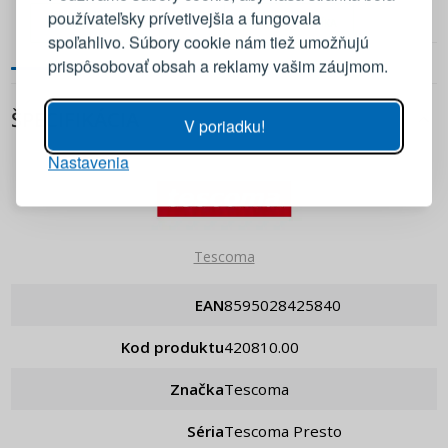
používateľsky prívetivejšia a fungovala
PRIDAŤ DO KOŠÍKA
PRIDAŤ DO KOŠÍKA
E-mail
spoľahlivo. Súbory cookie nám tiež umožňujú
prispôsobovať obsah a reklamy vašim záujmom.
Heslo
ZOBRAZIŤ
ŠPECIFIKÁCIA
V poriadku!
Nastavenia
PRIHLÁSIŤ SA
Pripomenutie hesla
Tescoma
EAN
8595028425840
Kod produktu
420810.00
Značka
Tescoma
Séria
Tescoma Presto