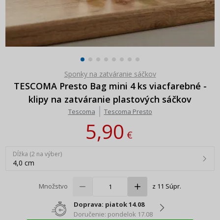
Sponky na zatváranie sáčkov
TESCOMA Presto Bag mini 4 ks viacfarebné -
klipy na zatváranie plastových sáčkov
Tescoma
Tescoma Presto
5,90
€
Dĺžka (2 na výber)
4,0 cm
Množstvo
z 11 Súpr.
Doprava: piatok 14.08
Doručenie: pondelok 17.08