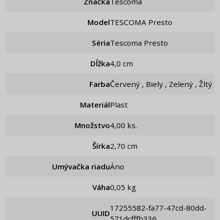
Značka
Tescoma
Model
TESCOMA Presto
Séria
Tescoma Presto
Dĺžka
4,0 cm
Farba
Červený , Biely , Zelený , Žltý
Materiál
Plast
Množstvo
4,00 ks.
Šírka
2,70 cm
Umývačka riadu
Áno
Váha
0,05 kg
17255582-fa77-47cd-80dd-
UUID
571dcfffb336