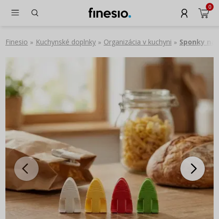
0
Finesio
Kuchynské doplnky
Organizácia v kuchyni
Sponky na 
»
»
»