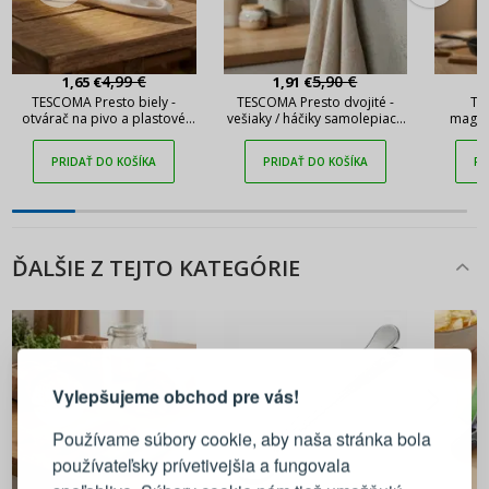
4,99 €
5,90 €
1,65 €
1,91 €
TESCOMA Presto biely -
TESCOMA Presto dvojité -
TE
otvárač na pivo a plastové
vešiaky / háčiky samolepiace
magnet
fľaše
z nehrdzavejúcej ocele
PRIDAŤ DO KOŠÍKA
PRIDAŤ DO KOŠÍKA
PR
ĎALŠIE Z TEJTO KATEGÓRIE
PRIHLÁSENIE
REGISTRÁCIA
Vylepšujeme obchod pre vás!
Prihláste sa k svojmu účtu
Používame súbory cookie, aby naša stránka bola
používateľsky prívetivejšia a fungovala
E-mail