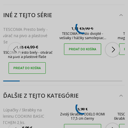
INÉ Z TEJTO SÉRIE
5,90 €
1,91 €
TESCOMA Presto dvojité -
TE
vešiaky / háčiky samolepiace
magnet
z nehrdzavejúcej ocele
4,99 €
1,65 €
PRIDAŤ DO KOŠÍKA
PR
TESCOMA Presto biely - otvárač
na pivo a plastové fľaše
PRIDAŤ DO KOŠÍKA
ĎALŠIE Z TEJTO KATEGÓRIE
5,90 €
Zvislý škrabka ODELO ROMI
TESCO
17,5 cm čierny
škrabka 
a 
6,90 €