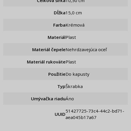
Celková šírka
10,50 cm
Dĺžka
15,0 cm
Farba
Krémová
Materiál
Plast
Materiál čepele
Nehrdzavejúca oceľ
Materiál rukoväte
Plast
Použitie
Do kapusty
Typ
Škrabka
Umývačka riadu
Áno
51427725-73c4-44c2-bd71-
UUID
aea045b17a67