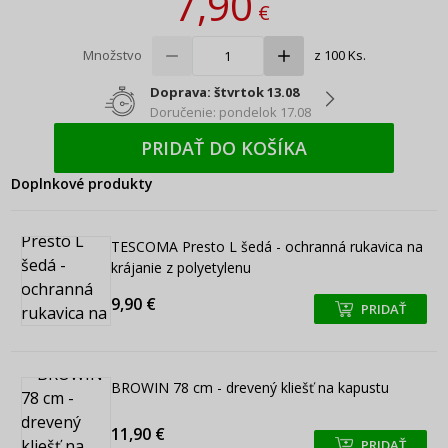
7,90
€
Množstvo
z 100 Ks.
Doprava: štvrtok 13.08
Doručenie: pondelok 17.08
PRIDAŤ DO KOŠÍKA
Doplnkové produkty
TESCOMA Presto L šedá - ochranná rukavica na
krájanie z polyetylenu
9,90 €
PRIDAŤ
+
+
BROWIN 78 cm - drevený kliešť na kapustu
11,90 €
PRIDAŤ
+
+