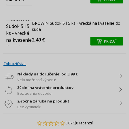
BROWIN Sudok 5 l 5 ks - vrecká na kvasenie do
suda
2,49 €
PRIDAŤ
+
+
Zobraziť viac
Náklady na doručenie: od 3,99 €
Veľa možností výberu!
30 dní na vrátenie produktov
Bez udania dôvodu!
2-ročná záruka na produkt
Bez výnimiek!
0.0
/ 5
0 recenzií