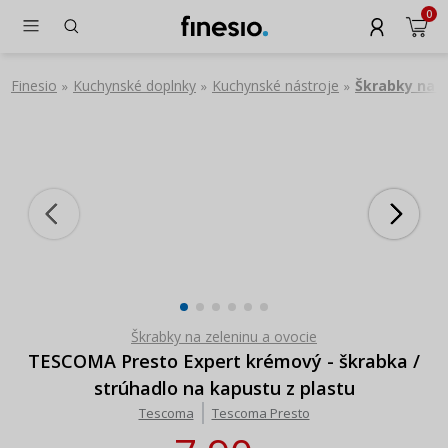
0
Finesio
Kuchynské doplnky
Kuchynské nástroje
Škrabky na z
»
»
»
Škrabky na zeleninu a ovocie
TESCOMA Presto Expert krémový - škrabka /
strúhadlo na kapustu z plastu
Tescoma
Tescoma Presto