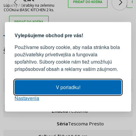
PRIDAŤ DO KOŠÍKA
PR
Lúpačky / škrabky na zeleninu
COOKINI BASIC KITCHEN 2 ks.
PRIHLÁSENIE
REGISTRÁCIA
PRIDAŤ DO KOŠÍKA
Vylepšujeme obchod pre vás!
Prihláste sa k svojmu účtu
Používame súbory cookie, aby naša stránka bola
ŠPECIFIKÁCIA
používateľsky prívetivejšia a fungovala
E-mail
spoľahlivo. Súbory cookie nám tiež umožňujú
prispôsobovať obsah a reklamy vašim záujmom.
Tescoma
Heslo
ZOBRAZIŤ
EAN
8595028405866
V poriadku!
Nastavenia
PRIHLÁSIŤ SA
Kod produktu
421040.00
Značka
Tescoma
Pripomenutie hesla
Séria
Tescoma Presto