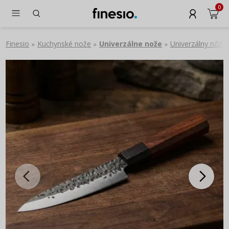
0
Finesio
Kuchynské nože
Univerzálne nože
Univerzálny nôž r
»
»
»