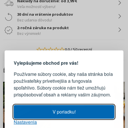
Náklady na doručenie: od 3,99 €
Veľa možností výberu!
30 dní na vrátenie produktov
Bez udania dôvodu!
2-ročná záruka na produkt
Bez výnimiek!
PRIHLÁSENIE
REGISTRÁCIA
0.0
/ 5
0 recenzií
Vylepšujeme obchod pre vás!
Prihláste sa k svojmu účtu
ĎALŠIE Z TEJTO KATEGÓRIE
Používame súbory cookie, aby naša stránka bola
používateľsky prívetivejšia a fungovala
E-mail
spoľahlivo. Súbory cookie nám tiež umožňujú
prispôsobovať obsah a reklamy vašim záujmom.
Heslo
ZOBRAZIŤ
V poriadku!
Nastavenia
PRIHLÁSIŤ SA