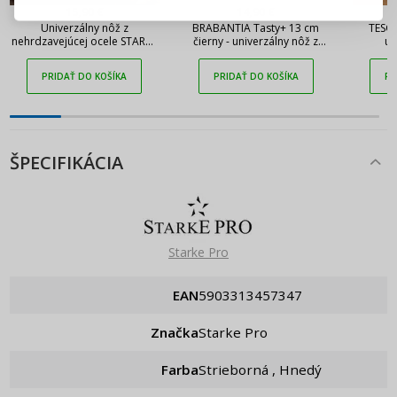
15,90 €
14,90 €
Univerzálny nôž z
BRABANTIA Tasty+ 13 cm
TESC
Pripomenutie hesla
nehrdzavejúcej ocele STARKE
čierny - univerzálny nôž z
un
PRO Keiko Yoko 12,5 cm
nehrdzavejúcej ocele
nehr
PRIDAŤ DO KOŠÍKA
PRIDAŤ DO KOŠÍKA
PR
ŠPECIFIKÁCIA
Starke Pro
EAN
5903313457347
Značka
Starke Pro
Farba
Strieborná , Hnedý