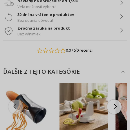
Náklady na doručenie: od 3,99 €
Veľa možností výberu!
30 dní na vrátenie produktov
Bez udania dôvodu!
2-ročná záruka na produkt
Bez výnimiek!
0.0
/ 5
0 recenzií
ĎALŠIE Z TEJTO KATEGÓRIE