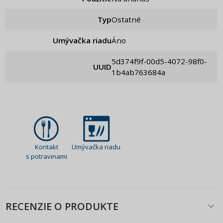
Typ
Ostatné
Umývačka riadu
Áno
5d374f9f-00d5-4072-98f0-
UUID
1b4ab763684a
Kontakt
Umývačka riadu
s potravinami
RECENZIE O PRODUKTE