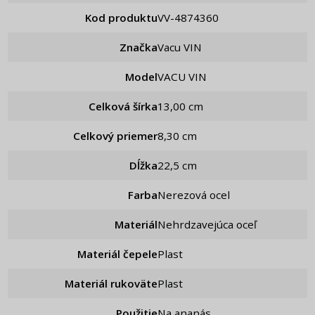
Kod produktu
VV-4874360
Značka
Vacu VIN
Model
VACU VIN
Celková šírka
13,00 cm
Celkový priemer
8,30 cm
Dĺžka
22,5 cm
Farba
Nerezová ocel
Materiál
Nehrdzavejúca oceľ
Materiál čepele
Plast
Materiál rukoväte
Plast
Použitie
Na ananás