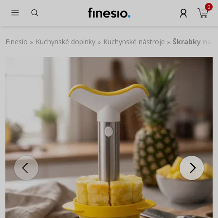
0
Finesio
Kuchynské doplnky
Kuchynské nástroje
Škrabky na z
»
»
»