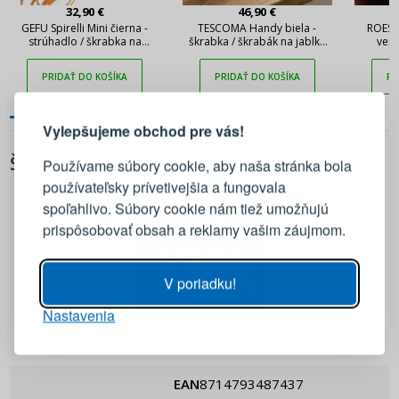
32,90 €
46,90 €
GEFU Spirelli Mini čierna -
TESCOMA Handy biela -
ROESLE
strúhadlo / škrabka na
škrabka / škrabák na jablká
vert
julienne z nehrdzavejúcej
plastový
ze
ocele
PRIDAŤ DO KOŠÍKA
PRIDAŤ DO KOŠÍKA
PR
PRIHLÁSENIE
REGISTRÁCIA
Vylepšujeme obchod pre vás!
Prihláste sa k svojmu účtu
ŠPECIFIKÁCIA
Používame súbory cookie, aby naša stránka bola
používateľsky prívetivejšia a fungovala
E-mail
spoľahlivo. Súbory cookie nám tiež umožňujú
prispôsobovať obsah a reklamy vašim záujmom.
Heslo
ZOBRAZIŤ
V poriadku!
Nastavenia
PRIHLÁSIŤ SA
Vacu VIN
Pripomenutie hesla
EAN
8714793487437