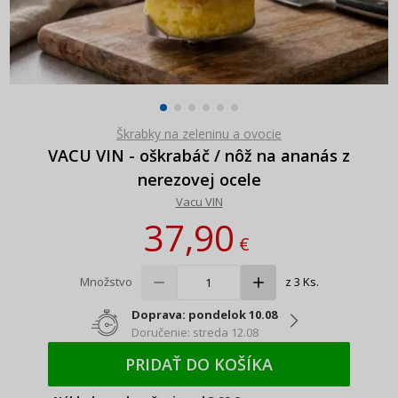
Škrabky na zeleninu a ovocie
VACU VIN - oškrabáč / nôž na ananás z
nerezovej ocele
Vacu VIN
37,90
€
Množstvo
z 3 Ks.
Doprava: pondelok 10.08
Doručenie: streda 12.08
PRIDAŤ DO KOŠÍKA