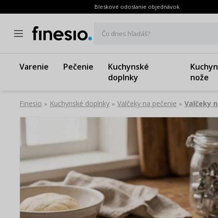
Bleskové odoslanie objednávok
Čo dnes hľadáš?
Varenie
Pečenie
Kuchynské
Kuchyn
doplnky
nože
Finesio
Kuchynské doplnky
Valčeky na pečenie
Valčeky n
»
»
»