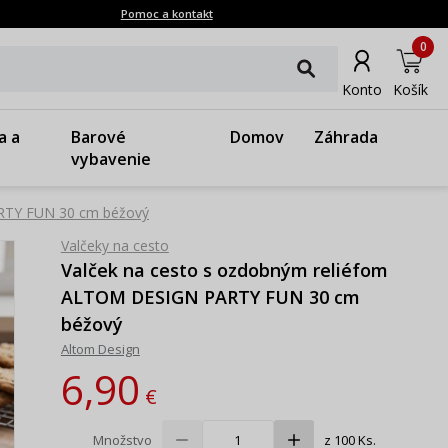
Pomoc a kontakt
0
Konto
Košík
a a
Barové
Domov
Záhrada
vybavenie
ARTY FUN 30 cm béžový
Valčeky na cesto
Valček na cesto s ozdobným reliéfom
ALTOM DESIGN PARTY FUN 30 cm
béžový
Altom Design
6,90
€
Množstvo
z 100 Ks.