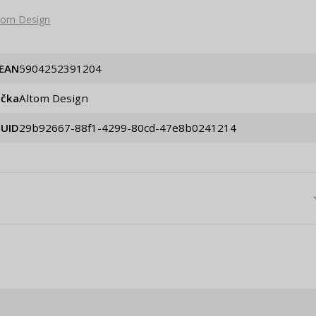
tom Design
EAN
5904252391204
ačka
Altom Design
UID
29b92667-88f1-4299-80cd-47e8b0241214