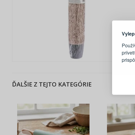
Tu je dô
Vylep
Použí
prívet
prisp
Blesko
Sledov
ĎALŠIE Z TEJTO KATEGÓRIE
Rýchla
Živý n