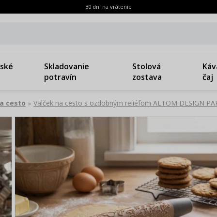
30 dní na vrátenie
ské
Skladovanie
Stolová
Káv
potravín
zostava
čaj
a cesto
Valček na cesto s ozdobným reliéfom ALTOM DESIGN P
»