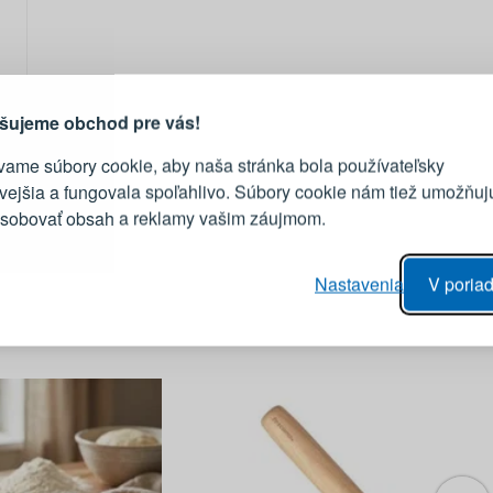
PRIHLÁSENIE
R
vod, prečo sa oplatí vytvoriť
účet
Prihláste sa k sv
šujeme obchod pre vás!
vame súbory cookie, aby naša stránka bola používateľsky
E-mail
ivejšia a fungovala spoľahlivo. Súbory cookie nám tiež umožňuj
ôsobovať obsah a reklamy vašim záujmom.
Heslo
vý proces objednávky
Nastavenia
V poriad
anie realizácie objednávok
PRIHLÁSIŤ 
 úprava údajov
áhľad na zmeny v objednávke
Pripomenutie he