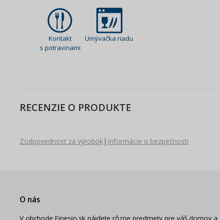
Kontakt
Umývačka riadu
s potravinami
RECENZIE O PRODUKTE
|
Zodpovednosť za výrobok
Informácie o bezpečnosti
O nás
V obchode Finesio.sk nájdete rôzne predmety pre váš domov a