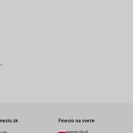
inesio.sk
Finesio na svete
garneczki.pl
 nás