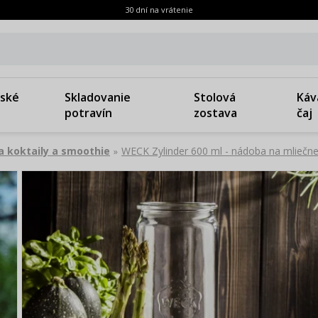
30 dní na vrátenie
ské
Skladovanie
Stolová
Káv
potravín
zostava
čaj
a koktaily a smoothie
WECK Zylinder 600 ml - nádoba na mliečne
»