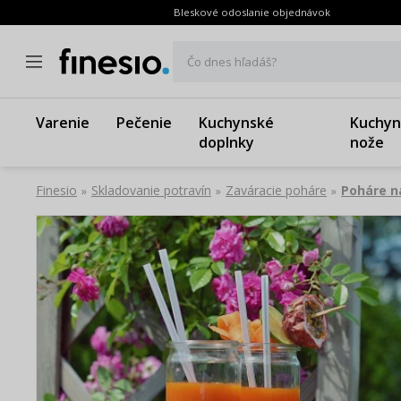
Bleskové odoslanie objednávok
Čo dnes hľadáš?
Varenie
Pečenie
Kuchynské
Kuchyn
doplnky
nože
Finesio
Skladovanie potravín
Zaváracie poháre
Poháre n
»
»
»