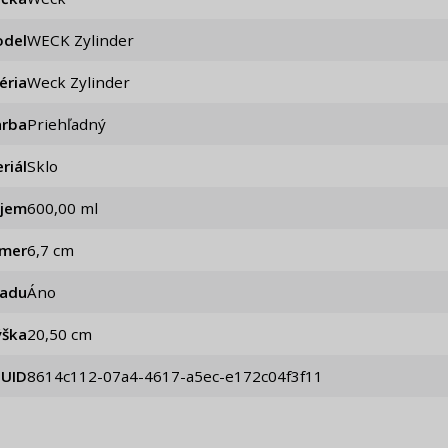
del
WECK Zylinder
éria
Weck Zylinder
arba
Priehľadný
riál
Sklo
jem
600,00 ml
emer
6,7 cm
iadu
Áno
ýška
20,50 cm
UID
8614c112-07a4-4617-a5ec-e172c04f3f11