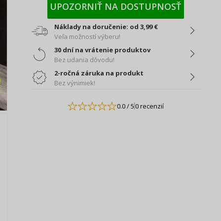
UPOZORNIŤ NA DOSTUPNOSŤ
Náklady na doručenie: od 3,99 €
Veľa možností výberu!
30 dní na vrátenie produktov
Bez udania dôvodu!
2-ročná záruka na produkt
Bez výnimiek!
0.0
/ 5
0 recenzií