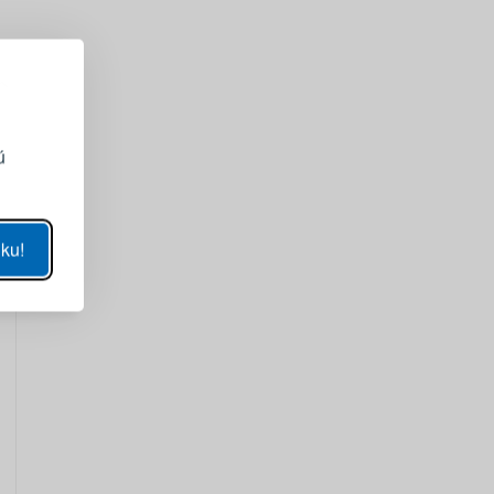
EGISTRÁCIA
ojmu účtu
ú
ZOBRAZIŤ
ku!
SA
sla