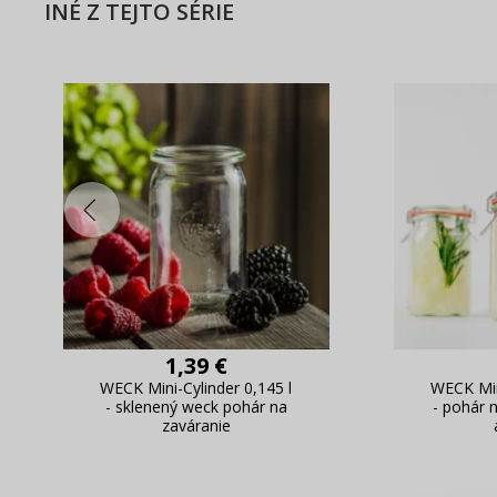
INÉ Z TEJTO SÉRIE
1,39 €
WECK Mini-Cylinder 0,145 l
WECK Min
- sklenený weck pohár na
- pohár 
zaváranie