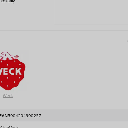
koktaily
Weck
EAN
5904204990257
ačka
Weck