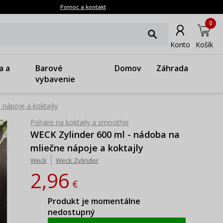
Pomoc a kontakt
0
Konto
Košík
a a
Barové
Domov
Záhrada
vybavenie
 nápoje a koktajly
Poháre na koktaily a smoothie
WECK Zylinder 600 ml - nádoba na
mliečne nápoje a koktajly
Weck
Weck Zylinder
2,96
€
Produkt je momentálne
nedostupný