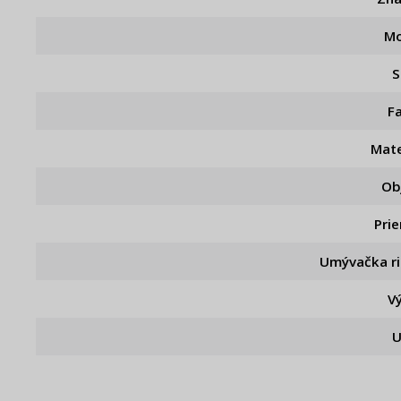
Mo
S
F
Mate
Ob
Pri
Umývačka r
V
U