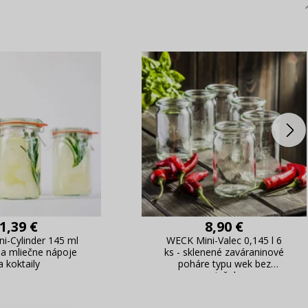
1,39 €
8,90 €
i-Cylinder 145 ml
WECK Mini-Valec 0,145 l 6
na mliečne nápoje
ks - sklenené zaváraninové
a koktaily
poháre typu wek bez
viečok