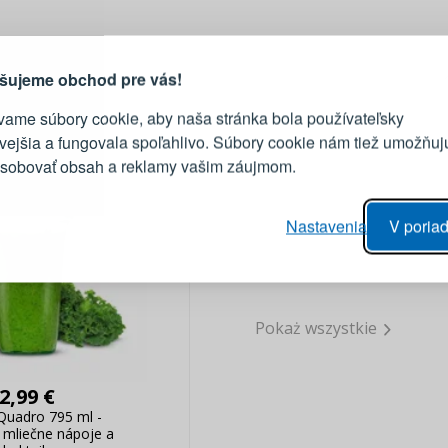
PRIHLÁSENIE
R
vod, prečo sa oplatí vytvoriť
účet
Prihláste sa k sv
šujeme obchod pre vás!
vame súbory cookie, aby naša stránka bola používateľsky
E-mail
ivejšia a fungovala spoľahlivo. Súbory cookie nám tiež umožňuj
ôsobovať obsah a reklamy vašim záujmom.
Heslo
vý proces objednávky
Nastavenia
V poriad
anie realizácie objednávok
PRIHLÁSIŤ 
 úprava údajov
áhľad na zmeny v objednávke
Pripomenutie he
Pokaż wszystkie
2,99 €
uadro 795 ml -
 mliečne nápoje a