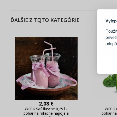
Tu je dô
ĎALŠIE Z TEJTO KATEGÓRIE
Vylep
Použí
prívet
prisp
Blesko
Sledov
Rýchla
Živý n
2,08 €
WECK Saftflasche 0,29 l -
WECK Q
pohár na mliečne nápoje a
pohár na