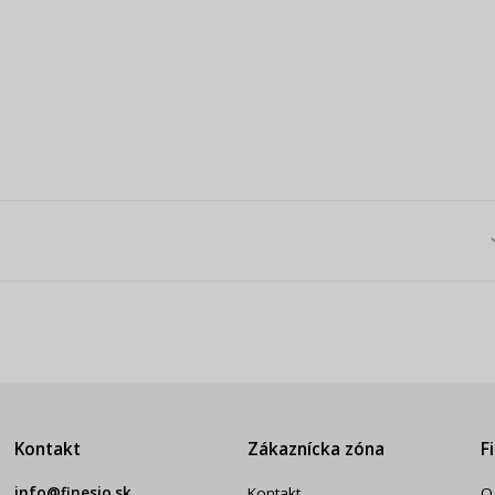
Kontakt
Zákaznícka zóna
F
info@finesio.sk
Kontakt
O