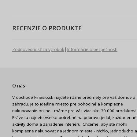
RECENZIE O PRODUKTE
|
Zodpovednosť za výrobok
Informácie o bezpečnosti
O nás
V obchode Finesio.sk nájdete rôzne predmety pre váš domov a
záhradu. Je to ideálne miesto pre pohodlné a komplexné
nakupovanie online - máme pre vás viac ako 30 000 produktov!
Práve tu nájdete všetko potrebné na prípravu jedál, každodenné
aktivity doma a zariadenie interiéru. Chceme, aby ste mohli
komplexne nakupovať na jednom mieste - rýchlo, jednoducho a