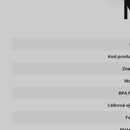
Živý n
Kod prod
Zn
Mo
BPA 
Celková v
F
Mate