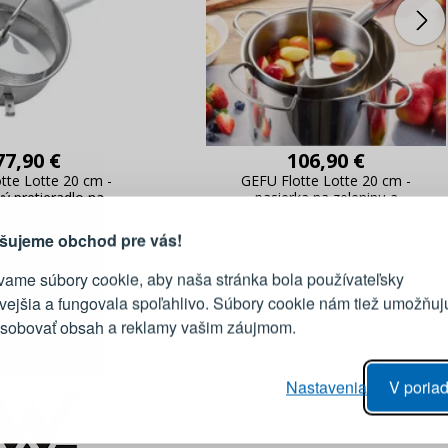
77,90 €
106,90 €
PRIHLÁSENIE
R
vod, prečo sa oplatí vytvoriť
tte Lotte 20 cm -
GEFU Flotte Lotte 20 cm -
účet
ý pretieradlo na
pasierka na zeleninu a
ninu a ovocie
ovocie z nehrdzavejúcej
Prihláste sa k sv
ocele
šujeme obchod pre vás!
vame súbory cookie, aby naša stránka bola používateľsky
E-mail
ivejšia a fungovala spoľahlivo. Súbory cookie nám tiež umožňuj
ôsobovať obsah a reklamy vašim záujmom.
Heslo
vý proces objednávky
Nastavenia
V poriad
anie realizácie objednávok
PRIHLÁSIŤ 
 úprava údajov