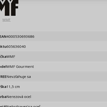
áhľad na zmeny v objednávke
Pripomenutie he
WMF
EAN
4000530693686
uktu
605636040
ačka
WMF
del
WMF Gourment
FREE
Nevzťahuje sa
ýška
11,5 cm
arba
Nerezová ocel
riál
Nehrdzavejúca oceľ