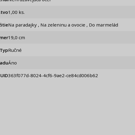
stvo
1,00 ks.
itie
Na paradajky , Na zeleninu a ovocie , Do marmelád
emer
19,0 cm
Typ
Ručné
iadu
Áno
UID
363f077d-8024-4cf6-9ae2-ce84cd006b62