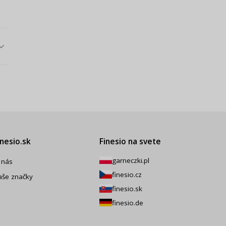
inesio.sk
Finesio na svete
garneczki.pl
 nás
finesio.cz
aše značky
finesio.sk
finesio.de