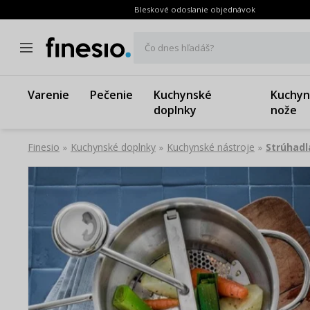
Bleskové odoslanie objednávok
Čo dnes hľadáš?
Varenie
Pečenie
Kuchynské
Kuchyn
doplnky
nože
Finesio
Kuchynské doplnky
Kuchynské nástroje
Strúhadl
»
»
»