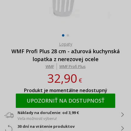
Lopaty
WMF Profi Plus 28 cm - ažurová kuchynská
lopatka z nerezovej ocele
WMF
WMF Profi Plus
32,90
€
Produkt je momentálne nedostupný
UPOZORNIŤ NA DOSTUPNOSŤ
Náklady na doručenie: od 3,99 €
Veľa možností výberu!
30 dní na vrátenie produktov