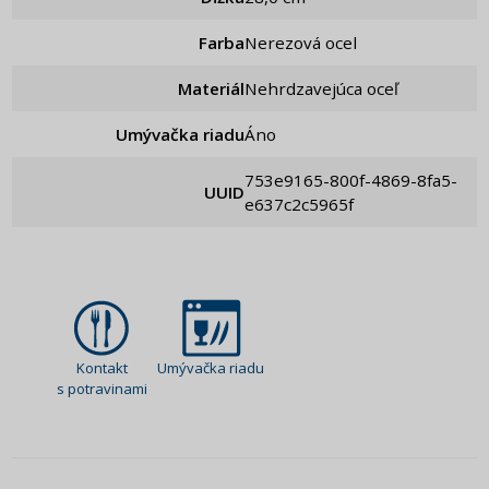
Farba
Nerezová ocel
Materiál
Nehrdzavejúca oceľ
Umývačka riadu
Áno
753e9165-800f-4869-8fa5-
UUID
e637c2c5965f
Kontakt
Umývačka riadu
s potravinami