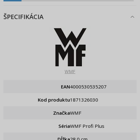
ŠPECIFIKÁCIA
WMF
EAN
4000530535207
Kod produktu
1871326030
Značka
WMF
Séria
WMF Profi Plus
Dĺžka
28,0 cm