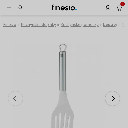
0
Finesio
Kuchynské doplnky
Kuchynské pomôcky
Lopaty
WMF
»
»
»
»