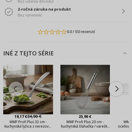
Bez udania dôvodu!
2-ročná záruka na produkt
Bez výnimiek!
0.0
/ 5
0 recenzií
INÉ Z TEJTO SÉRIE
34,90 €
19,17 €
25,90 €
WMF Profi Plus 32 cm -
WMF Profi Plus 20 cm -
WMF P
kuchynská lyžica z nerezovej
kuchynská šľahačka / vareška
oceľová 
ocele
na vajcia z ocele
va