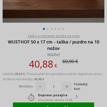
Tašky a ochranné púzdra na nože
WUSTHOF 50 x 17 cm - taška / puzdro na 10
nožov
Wüsthof
40,88
69,90 €
€
Ušetríte
29,02 €.
Ponuka platí do vypredania zásob.
Najniższa cena z
30 dni przed obniżką:
40,88 €
Posledný
Množstvo
kus!
Doprava: pozajtra
Doručenie: streda 12.08