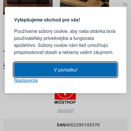
PRIHLÁSENIE
REGISTRÁCIA
Pok
41,90 €
28,90 €
Vylepšujeme obchod pre vás!
Taška na nože 50 x 17 cm -
Magnetické puzdro 26,8 cm -
Prihláste sa k svojmu účtu
WÜSTHOF (novinka)
WÜSTHOF (novinka)
Používame súbory cookie, aby naša stránka bola
používateľsky prívetivejšia a fungovala
PRIDAŤ DO KOŠÍKA
PRIDAŤ DO KOŠÍKA
E-mail
spoľahlivo. Súbory cookie nám tiež umožňujú
prispôsobovať obsah a reklamy vašim záujmom.
Heslo
ZOBRAZIŤ
ŠPECIFIKÁCIA
V poriadku!
Nastavenia
PRIHLÁSIŤ SA
Pripomenutie hesla
Wüsthof
EAN
4002293103570