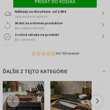
PRIDAŤ DO KOŠÍKA
Náklady na doručenie: od 3,99 €
Veľa možností výberu!
30 dní na vrátenie produktov
Bez udania dôvodu!
2-ročná záruka na produkt
Bez výnimiek!
0.0
/ 5
0 recenzií
ĎALŠIE Z TEJTO KATEGÓRIE