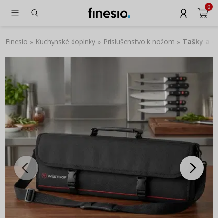
0
Finesio
Kuchynské doplnky
Príslušenstvo k nožom
Tašky a o
»
»
»