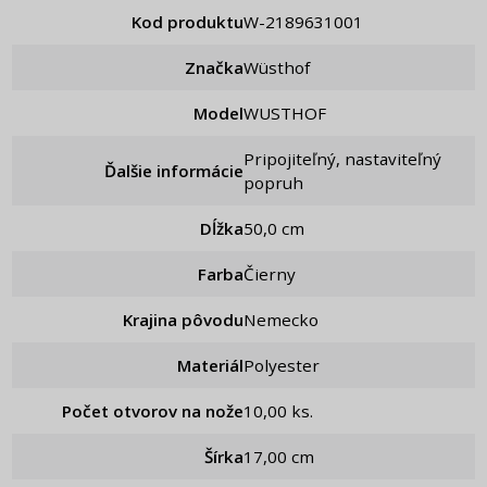
Kod produktu
W-2189631001
Značka
Wüsthof
Model
WUSTHOF
pripojiteľný, nastaviteľný
Ďalšie informácie
popruh
Dĺžka
50,0 cm
Farba
Čierny
Krajina pôvodu
Nemecko
Materiál
Polyester
Počet otvorov na nože
10,00 ks.
Šírka
17,00 cm