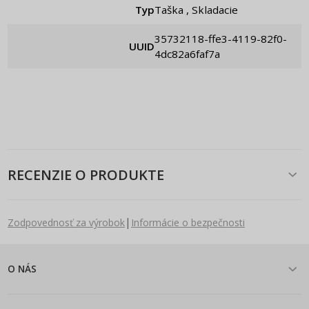
Typ
Taška , Skladacie
35732118-ffe3-4119-82f0-
UUID
4dc82a6faf7a
RECENZIE O PRODUKTE
|
Zodpovednosť za výrobok
Informácie o bezpečnosti
O NÁS