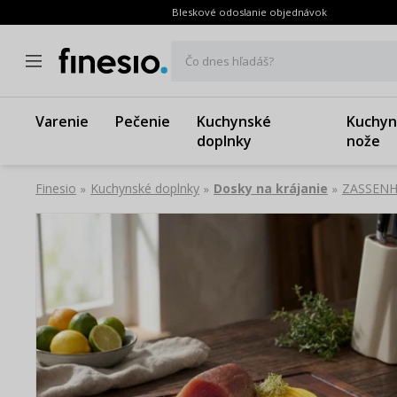
Bleskové odoslanie objednávok
Čo dnes hľadáš?
Varenie
Pečenie
Kuchynské
Kuchyn
doplnky
nože
Finesio
Kuchynské doplnky
Dosky na krájanie
ZASSENHA
»
»
»