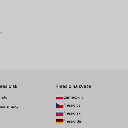
inesio.sk
Finesio na svete
garneczki.pl
 nás
finesio.cz
aše značky
finesio.sk
finesio.de