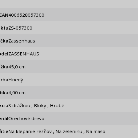
EAN
4006528057300
uktu
ZS-057300
ačka
Zassenhaus
del
ZASSENHAUS
ĺžka
45,0 cm
arba
Hnedý
úbka
4,00 cm
kcia
S drážkou , Bloky , Hrubé
riál
Orechové drevo
itie
Na klepanie rezňov , Na zeleninu , Na mäso