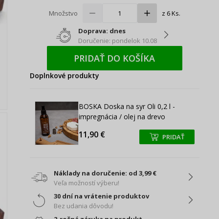
Množstvo
z 6 Ks.
Doprava: dnes
Doručenie: pondelok 10.08
PRIDAŤ DO KOŠÍKA
Doplnkové produkty
BOSKA Doska na syr Oli 0,2 l -
impregnácia / olej na drevo
11,90 €
PRIDAŤ
+
+
Náklady na doručenie: od 3,99 €
Veľa možností výberu!
30 dní na vrátenie produktov
Bez udania dôvodu!