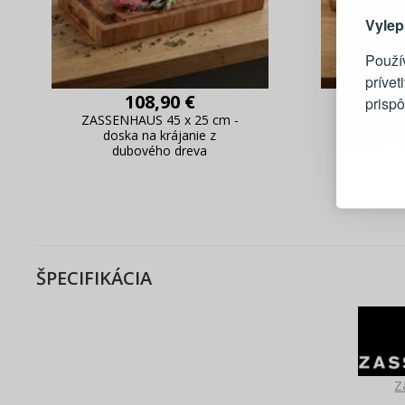
Vylep
Použí
prívet
108,90 €
prisp
ZASSENHAUS 45 x 25 cm -
ZASSENH
doska na krájanie z
- bamb
Blesko
dubového dreva
dosk
Sledov
Rýchla
Živý n
ŠPECIFIKÁCIA
Z