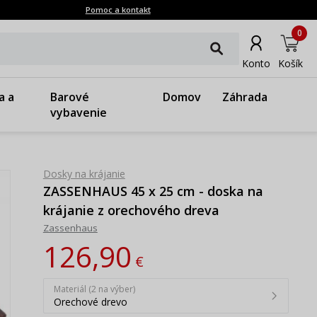
Pomoc a kontakt
0
Konto
Košík
a a
Barové
Domov
Záhrada
vybavenie
Dosky na krájanie
ZASSENHAUS 45 x 25 cm - doska na
krájanie z orechového dreva
Zassenhaus
126,90
€
Materiál (2 na výber)
Orechové drevo