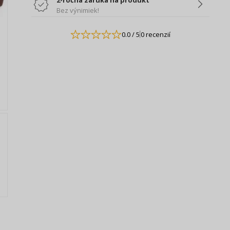
2-ročná záruka na produkt
Bez výnimiek!
0.0
/ 5
0 recenzií