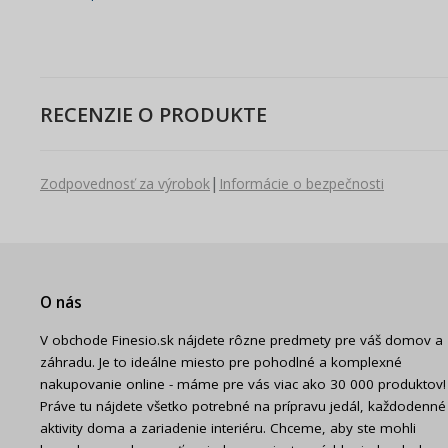
RECENZIE O PRODUKTE
|
Zodpovednosť za výrobok
Informácie o bezpečnosti
O nás
V obchode Finesio.sk nájdete rôzne predmety pre váš domov a
záhradu. Je to ideálne miesto pre pohodlné a komplexné
nakupovanie online - máme pre vás viac ako 30 000 produktov!
Práve tu nájdete všetko potrebné na prípravu jedál, každodenné
aktivity doma a zariadenie interiéru. Chceme, aby ste mohli