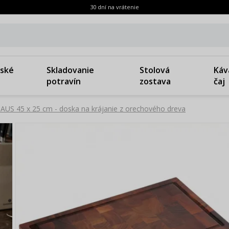
30 dní na vrátenie
ské
Skladovanie
Stolová
Káv
potravín
zostava
čaj
US 45 x 25 cm - doska na krájanie z orechového dreva