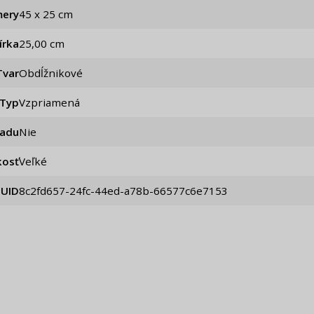
ery
45 x 25 cm
írka
25,00 cm
Tvar
Obdĺžnikové
Typ
Vzpriamená
iadu
Nie
kosť
Veľké
UID
8c2fd657-24fc-44ed-a78b-66577c6e7153