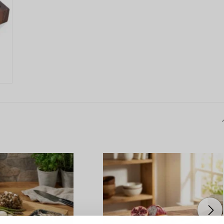
PRIHLÁSENIE
R
vod, prečo sa oplatí vytvoriť
účet