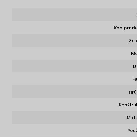
Kod prod
Zn
Mo
D
F
Hr
Konštru
Mate
Použ