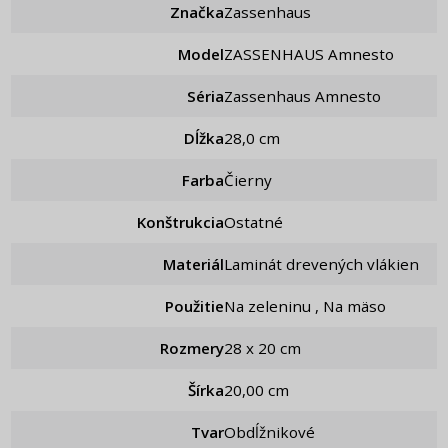
Značka
Zassenhaus
Model
ZASSENHAUS Amnesto
Séria
Zassenhaus Amnesto
Dĺžka
28,0 cm
Farba
Čierny
Konštrukcia
Ostatné
Materiál
Laminát drevených vlákien
Použitie
Na zeleninu , Na mäso
Rozmery
28 x 20 cm
Šírka
20,00 cm
Tvar
Obdĺžnikové