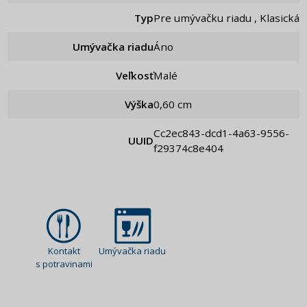
Typ
Pre umývačku riadu , Klasická
Umývačka riadu
Áno
Veľkosť
Malé
Výška
0,60 cm
cc2ec843-dcd1-4a63-9556-
UUID
f29374c8e404
Kontakt
Umývačka riadu
s potravinami