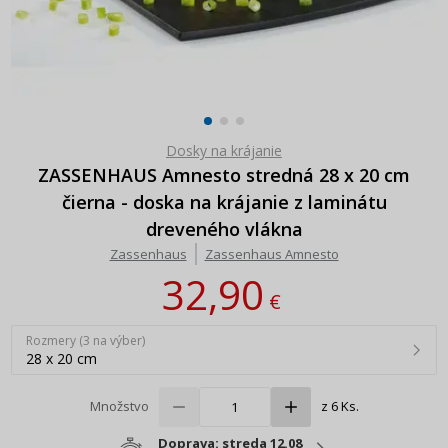
Dosky na krájanie
ZASSENHAUS Amnesto stredná 28 x 20 cm
čierna - doska na krájanie z laminátu
dreveného vlákna
Zassenhaus
Zassenhaus Amnesto
32,90
€
Rozmery (3 na výber)
28 x 20 cm
Množstvo
z 6 Ks.
Doprava: streda 12.08