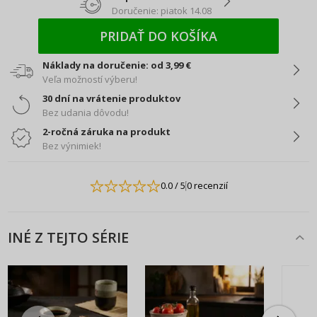
Doručenie: piatok 14.08
PRIDAŤ DO KOŠÍKA
Náklady na doručenie: od 3,99 €
Veľa možností výberu!
30 dní na vrátenie produktov
Bez udania dôvodu!
2-ročná záruka na produkt
Bez výnimiek!
0.0
/ 5
0 recenzií
INÉ Z TEJTO SÉRIE