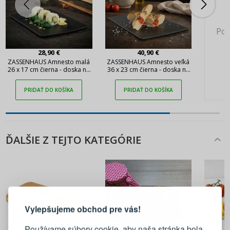
Pok
28,90 €
40,90 €
ZASSENHAUS Amnesto malá
ZASSENHAUS Amnesto veľká
26 x 17 cm čierna - doska na
36 x 23 cm čierna - doska na
krájanie z laminátu
krájanie z laminátu
dreveného vlákna
dreveného vlákna
PRIDAŤ DO KOŠÍKA
PRIDAŤ DO KOŠÍKA
ĎALŠIE Z TEJTO KATEGÓRIE
PRIHLÁSENIE
REGISTRÁCIA
Vylepšujeme obchod pre vás!
Prihláste sa k svojmu účtu
Používame súbory cookie, aby naša stránka bola