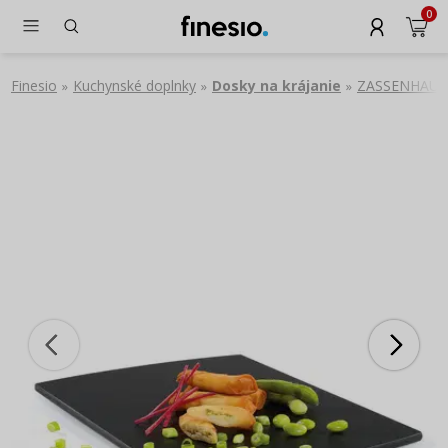
0
Finesio
Kuchynské doplnky
Dosky na krájanie
ZASSENHAUS Am
»
»
»